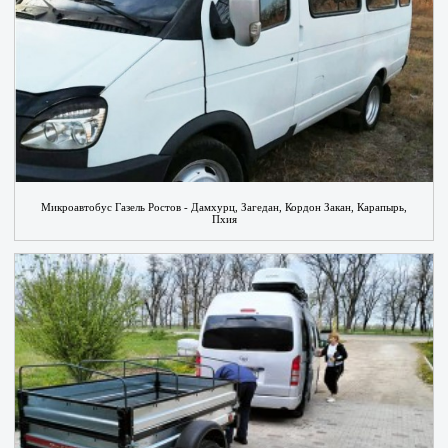
Микроавтобус Газель Ростов - Дамхурц, Загедан, Кордон Закан, Карапырь,
Пхия