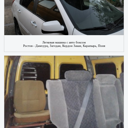
Легковая машина с авто боксом
Ростов - Дамхурц, Загедан, Кордон Закан, Карапырь, Пхия