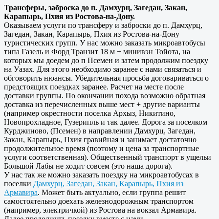
Трансферы, заброска до п. Дамхурц, Загедан, Закан,
Карапырь, Пхия из Ростова-на-Дону.
Оказываем услуги по трансферу и заброски до п. Дамхурц,
Загедан, Закан, Карапырь, Пхия из Ростова-на-Дону
туристических групп. У нас можно заказать микроавтобусы
типа Газель и Форд Транзит 18 м + минивэн Тойота, на
которых мы доедем до п Псемен и затем продолжим поездку
на Уазах. Для этого необходимо заранее с нами связаться и
обговорить нюансы. Убедительная просьба договариваться о
предстоящих поездках заранее. Расчет на месте после
доставки группы. По окончании похода возможно обратная
доставка из перечисленных выше мест + другие варианты
(например окрестности поселка Архыз, Никитино,
Новопрохладное, Гузерипль и так далее. Дорога за поселком
Курджиново, (Псемен) в направлении Дамхурц, Загедан,
Закан, Карапырь, Пхия гравийная и занимает достаточно
продолжительное время (поэтому и цена за транспортные
услуги соответственная). Общественный транспорт в ущельи
Большой Лабы не ходит совсем (это наша дорога).
У нас так же можно заказать поездку на микроавтобусах в
поселки
Дамхурц, Загедан, Закан, Карапырь, Пхия из
Армавира
. Может быть актуально, если группа решит
самостоятельно доехать железнодорожным транспортом
(например, электричкой) из Ростова на вокзал Армавира.
Далее продолжить поездку вместе с нами.