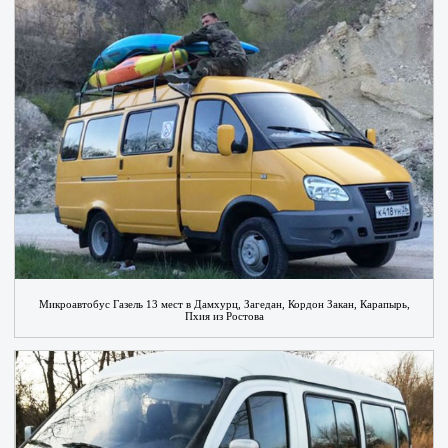
Микроавтобус Газель 13 мест в Дамхурц, Загедан, Кордон Закан, Карапырь,
Пхия из Ростова