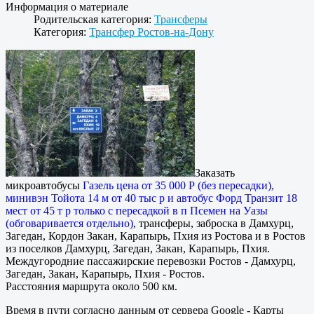
Информация о материале
Родительская категория:
Трансферы
Категория:
Трансфер Ростов-на-Дону
Заказать
микроавтобусы
Газель цена от 35 000 Р (без пересадки),
минивэн Тойота 14 м от 40 тыс р и автобус Форд Транзит 18
мест от 45 т р только с пересадкой в п Псемен на Уазы
(обговаривается отдельно)
, трансферы, заброска в Дамхурц,
Загедан, Кордон Закан, Карапырь, Пхия из Ростова и в Ростов
из поселков Дамхурц, Загедан, Закан, Карапырь, Пхия.
Междугородние пассажирские перевозки Ростов - Дамхурц,
Загедан, Закан, Карапырь, Пхия - Ростов.
Расстояния маршрута около 500 км.
Время в пути согласно данным от сервера Google - Карты