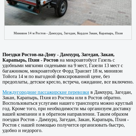
Минивэн 14 м Ростов - Дамхурц, Загедан, Кордон Закан, Карапырь, Пхия
Поездки Ростов-на-Дону - Дамхурц, Загедан, Закан,
Карапырь, Пхия - Ростов
на микроавтобусе Газель с
удобными мягкими сиденьями на 9 мест, Газели 13 мест с
багажником, микроавтобусе Форд Транзит 18 м, минивэн
Тойота 14 м по выгодной фиксированной цене, без
предоплаты, детское кресло, встреча, ожидание, все включено.
Междугородние пассажирские перевозки
в Дамхурц, Загедан,
Закан, Карапырь, Пхия из Ростова или в Ростов обратно.
Воспользоваться услугами нашего транспорта можно круглый
год. Кроме того, при необходимости мы организуем доставку
вашей компании и в обратном направлении. Таким образом
поездки Ростов - Дамхурц, Загедан, Закан, Карапырь, Пхия -
Ростов с нашей помощью получится организовать быстро,
удобно и недорого.