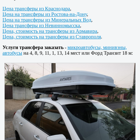
Цена трансферы из Краснодара
,
Цена на трансферы из Ростова-на-Дону
,
Цена на трансферы из Минеральных Вод
,
Цена трансферы из Невинномысска
,
Цена, стоимость на трансферы из Армавира
,
Цена, стоимость на трансферы из Ставрополя
.
Услуги трансфера заказать
-
микроавтобусы, минивэны,
автобусы
на 4, 8, 9, 11, 1, 13, 14 мест или Форд Транзит 18 м: