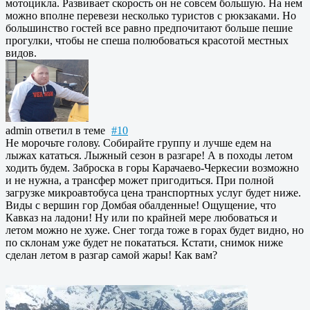
мотоцикла. Развивает скорость он не совсем большую. На нем
можно вполне перевези несколько туристов с рюкзаками. Но
большинство гостей все равно предпочитают больше пешие
прогулки, чтобы не спеша полюбоваться красотой местных
видов.
admin
ответил в теме
#10
Не морочьте голову. Собирайте группу и лучше едем на
лыжах кататься. Лыжный сезон в разгаре! А в походы летом
ходить будем. Заброска в горы Карачаево-Черкесии возможно
и не нужна, а трансфер может пригодиться. При полной
загрузке микроавтобуса цена транспортных услуг будет ниже.
Виды с вершин гор Домбая обалденные! Ощущение, что
Кавказ на ладони! Ну или по крайней мере любоваться и
летом можно не хуже. Снег тогда тоже в горах будет видно, но
по склонам уже будет не покататься. Кстати, снимок ниже
сделан летом в разгар самой жары! Как вам?