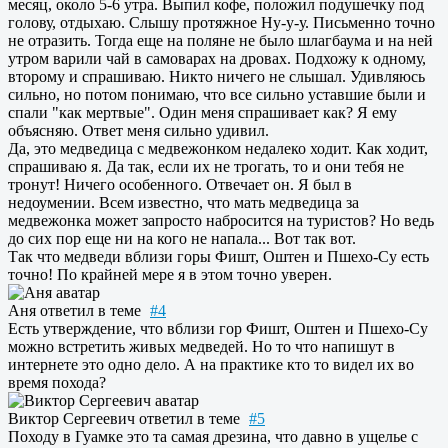
месяц, около 5-6 утра. Выпил кофе, положил подушечку под
голову, отдыхаю. Слышу протяжное Ну-у-у. Письменно точно
не отразить. Тогда еще на поляне не было шлагбаума и на ней
утром варили чай в самоварах на дровах. Подхожу к одному,
второму и спрашиваю. Никто ничего не слышал. Удивляюсь
сильно, но потом понимаю, что все сильно уставшие были и
спали "как мертвые". Один меня спрашивает как? Я ему
объясняю. Ответ меня сильно удивил.
Да, это медведица с медвежонком недалеко ходит. Как ходит,
спрашиваю я. Да так, если их не трогать, то и они тебя не
тронут! Ничего особенного. Отвечает он. Я был в
недоумении. Всем известно, что мать медведица за
медвежонка может запросто набросится на туристов? Но ведь
до сих пор еще ни на кого не напала... Вот так вот.
Так что медведи вблизи горы Фишт, Оштен и Пшехо-Су есть
точно! По крайней мере я в этом точно уверен.
Аня
ответил в теме
#4
Есть утверждение, что вблизи гор Фишт, Оштен и Пшехо-Су
можно встретить живых медведей. Но то что напишут в
интернете это одно дело. А на практике кто то видел их во
время похода?
Виктор Сергеевич
ответил в теме
#5
Походу в Гуамке это та самая дрезина, что давно в ущелье с