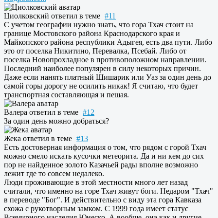
Циолковский
ответил в теме
#11
С учетом географии нужно знать, что гора Тхач стоит на
границе Мостовского района Краснодарского края и
Майкопского района республики Адыгея, есть два пути. Либо
это от поселка Никитино, Перевалка, Псебай. Либо от
поселка Новопрохладное в противоположном направлении.
Последний наиболее популярен в силу некоторых причин.
Даже если нанять платный Шишарик или Уаз за один день до
самой горы дорогу не осилить никак! Я считаю, что будет
транспортная составляющая и пешая.
Валера
ответил в теме
#12
За один день можно добраться?
Жека
ответил в теме
#13
Есть достоверная информация о том, что рядом с горой Тхач
можно смело искать кусочки метеорита. Да и ни кем до сих
пор не найденное золото Казачьей рады вполне возможно
лежит где то совсем недалеко.
Люди проживающие в этой местности много лет назад
считали, что именно на горе Тхач живут боги. Недаром "Тхач"
в переводе "Бог". И действительно с виду эта гора Кавказа
схожа с рукотворным замком. С 1999 года имеет статус
Всемирного наследия Юнеско. А вообще, она как и другие