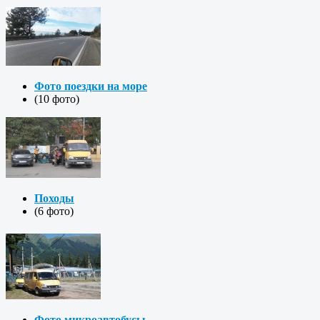
Фото поездки на море
(10 фото)
Походы
(6 фото)
Фото микроавтобусы