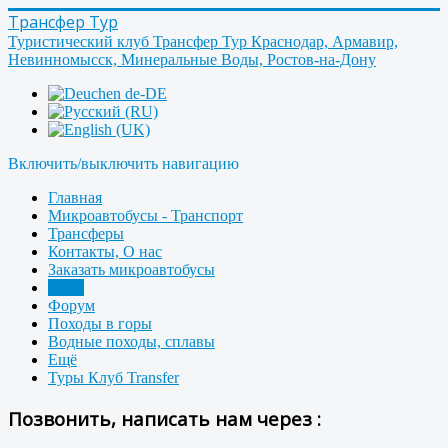
Трансфер Тур
Туристический клуб Трансфер Тур Краснодар, Армавир,
Невинномысск, Минеральные Воды, Ростов-на-Дону
Включить/выключить навигацию
Главная
Микроавтобусы - Транспорт
Трансферы
Контакты, О нас
Заказать микроавтобусы
Фото
Форум
Походы в горы
Водные походы, сплавы
Ещё
Туры Клуб Transfer
Позвонить, написать нам через :