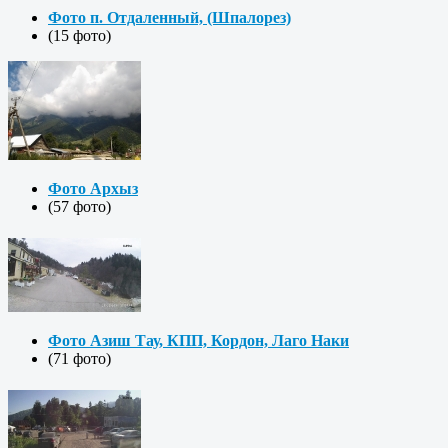
Фото п. Отдаленный, (Шпалорез)
(15 фото)
Фото Архыз
(57 фото)
Фото Азиш Тау, КПП, Кордон, Лаго Наки
(71 фото)