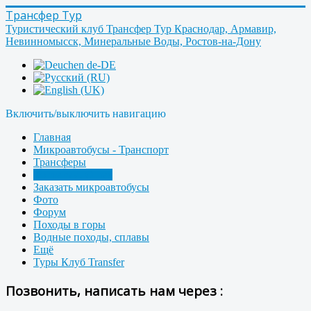
Трансфер Тур
Туристический клуб Трансфер Тур Краснодар, Армавир,
Невинномысск, Минеральные Воды, Ростов-на-Дону
Включить/выключить навигацию
Главная
Микроавтобусы - Транспорт
Трансферы
Контакты, О нас
Заказать микроавтобусы
Фото
Форум
Походы в горы
Водные походы, сплавы
Ещё
Туры Клуб Transfer
Позвонить, написать нам через :