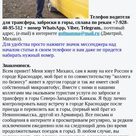
Телефон водителя
для трансфера, заброски в горы, сплава по рекам +7-928-
40-95-512 + номер WhatsApp, Viber, Telegram.
, почтовый
адрес, (e-mail) в интернете
gofmanma@mail.ru
(Дмитрий,
Михаил).
Для удобства просто нажмите значок мессенджера над
началом статьи в своем телефоне и вам даже не придется
набирать нужный номер.
Знакомимся.
Всем привет! Меня зовут Михаил, сам я живу на юге России в
городе Краснодаре, мой брат и по совместительству "коллега
по бизнесу" живет в лругом городе и так же имеет свой
собственный микроавтобус. Вместе с ними и нашими
коллегами мы оказываем туристам услуги по заброске и
трансферу в горы Северо-Западного Кавказа. Я буду лично
контролировать вашу встречу в городе Краснодаре после
приезда и перевозить вас в горы, (первый мой брат из
Невинномысска, другой из Армавира). Все письма и
сообщения в интернете я просматриваем регулярно, за редким
исключением ежедневно или на следующий день (во время
продолжительных поездок в горы). В любом случае, вы