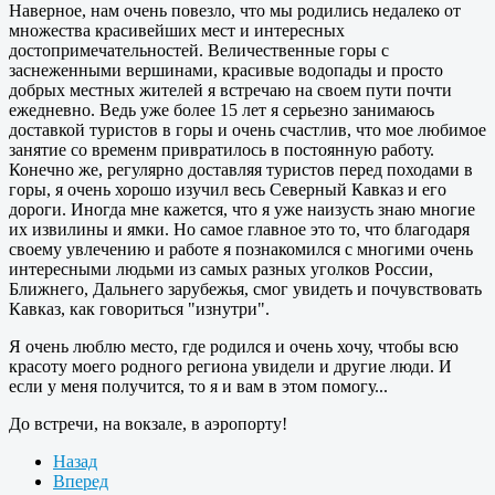
Наверное, нам очень повезло, что мы родились недалеко от
множества красивейших мест и интересных
достопримечательностей. Величественные горы с
заснеженными вершинами, красивые водопады и просто
добрых местных жителей я встречаю на своем пути почти
ежедневно. Ведь уже более 15 лет я серьезно занимаюсь
доставкой туристов в горы и очень счастлив, что мое любимое
занятие со временм привратилось в постоянную работу.
Конечно же, регулярно доставляя туристов перед походами в
горы, я очень хорошо изучил весь Северный Кавказ и его
дороги. Иногда мне кажется, что я уже наизусть знаю многие
их извилины и ямки. Но самое главное это то, что благодаря
своему увлечению и работе я познакомился с многими очень
интересными людьми из самых разных уголков России,
Ближнего, Дальнего зарубежья, смог увидеть и почувствовать
Кавказ, как говориться "изнутри".
Я очень люблю место, где родился и очень хочу, чтобы всю
красоту моего родного региона увидели и другие люди. И
если у меня получится, то я и вам в этом помогу...
До встречи, на вокзале, в аэропорту!
Назад
Вперед