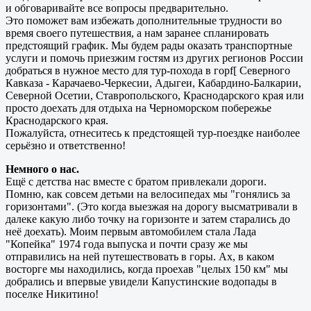
и обговаривайте все вопросы предварительно.
Это поможет вам избежать дополнительные трудности во
время своего путешествия, а нам заранее спланировать
предстоящий график. Мы будем рады оказать транспортные
услуги и помочь приезжим гостям из других регионов России
добраться в нужное место для тур-похода в горf[ Северного
Кавказа - Карачаево-Черкесии, Адыгеи, Кабардино-Балкарии,
Северной Осетии, Ставропольского, Краснодарского края или
просто доехать для отдыха на Черноморском побережье
Краснодарского края.
Пожалуйста, отнеситесь к предстоящей тур-поездке наиболее
серьёзно и ответственно!
Немного о нас.
Ещё с детства нас вместе с братом привлекали дороги.
Помню, как совсем детьми на велосипедах мы "гонялись за
горизонтами". (Это когда выезжая на дорогу высматривали в
далеке какую либо точку на горизонте и затем старались до
неё доехать). Моим первым автомобилем стала Лада
"Копейка" 1974 года выпуска и почти сразу же мы
отправились на ней путешествовать в горы. Ах, в каком
восторге мы находились, когда проехав "целых 150 км" мы
добрались и впервые увидели Капустинские водопады в
поселке Никитино!