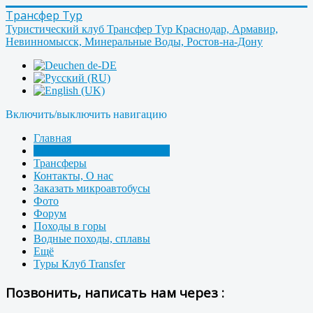
Трансфер Тур
Туристический клуб Трансфер Тур Краснодар, Армавир,
Невинномысск, Минеральные Воды, Ростов-на-Дону
Включить/выключить навигацию
Главная
Микроавтобусы - Транспорт
Трансферы
Контакты, О нас
Заказать микроавтобусы
Фото
Форум
Походы в горы
Водные походы, сплавы
Ещё
Туры Клуб Transfer
Позвонить, написать нам через :