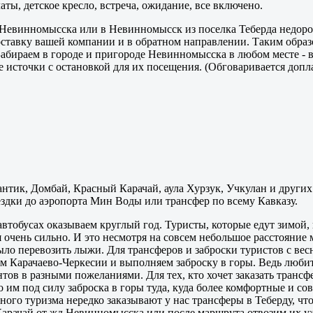
ы, детское кресло, встреча, ожидание, все включено.
 Невинномысска или в Невинномысск из поселка Теберда недоро
оставку вашей компании и в обратном направлении. Таким обра
абираем в городе и пригороде Невинномысска в любом месте - в
ие источки с остановкой для их посещения. (Обговаривается допл
нтик, Домбай, Красный Карачай, аула Хурзук, Учкулан и других 
ездки до аэропорта Мин Воды или трансфер по всему Кавказу.
тобусах оказываем круглый год. Туристы, которые едут зимой, н
я очень сильно. И это несмотря на совсем небольшое расстояние
ыло перевозить лыжи. Для трансферов и заброски туристов с вес
Карачаево-Черкесии и выполняем заброску в горы. Ведь любите
ентов в разными пожеланиями. Для тех, кто хочет заказать тран
о им под силу заброска в горы туда, куда более комфортные и с
ного туризма нередко заказывают у нас трансферы в Теберду, ч
Карачай от жд Невинномысска или после маршрута отвозим их уж