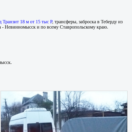
д Транзит 18 м от 15 тыс Р
, трансферы, заброска в Теберду из
а - Невинномысск и по всему Ставропольскому краю.
мысск.