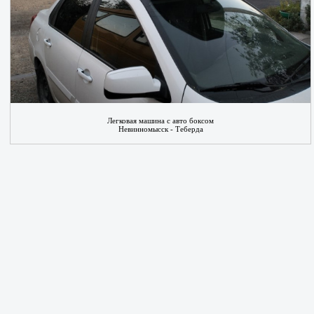
Легковая машина с авто боксом
Невинномысск - Теберда