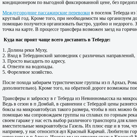
кондиционером по выгодной фиксированной цене, без предоплат
Междугородние пассажирские перевозки
в поселок Теберда из
круглый год. Кроме того, при необходимости мы организуем д
помощью получится организовать быстро, удобно и недорого. З
точка на карте. В процессе трансфера возможен заезд на горяч
Куда нас проят чаще всего доставить в Теберде:
1. Долина реки Муху,
2. Вход в Тебердинский заповедник с различных направлений,
3. Просто высадить по адресу,
4. Отвезти на водопады.
5. Форелевое хозяйство.
После похода забираем туристические группы из п Архыз, Рома
дополнительно). Кроме того, на обратной дороге возможны по
Трансферы и заброску в г Теберда из Невинномысска на микроав
Ведь в сезон в п Домбай, в сравнении с Тебердой цены разнятс
боксы на микроавтобусах такого размера, чтобы в них можно б
помощью мы сопровождаем группы на сплавах по горным рекам 
своем гараже у нас есть выбор различного транспорта для кли
вместительные микроавтобусы Газель. Их плюс еще и в том, чт
например, у нас относится аул Красный Карачай. Любители гор
через горы в п Архыз. Иногда мы из отвозим сразу в Красный 