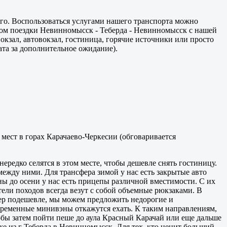
го. Воспользоваться услугами нашего транспорта можно
зом поездки Невинномысск - Теберда - Невинномысск с нашей
окзал, автовокзал, гостиница, горячие источники или просто
ата за дополнительное ожидание).
мест в горах Карачаево-Черкесии (обговаривается
ередко селятся в этом месте, чтобы дешевле снять гостиницу.
 между ними. Для трансфера зимой у нас есть закрытые авто
ны до осени у нас есть прицепы различной вместимости. С их
ли походов всегда везут с собой объемные рюкзаками. В
сфер подешевле, мы можем предложить недорогие и
овременные минивэны откажутся ехать. К таким направлениям,
тобы затем пойти пеше до аула Красный Карачай или еще дальше
е из г Теберда в Невинномысск. Для тех, кто ценит больший