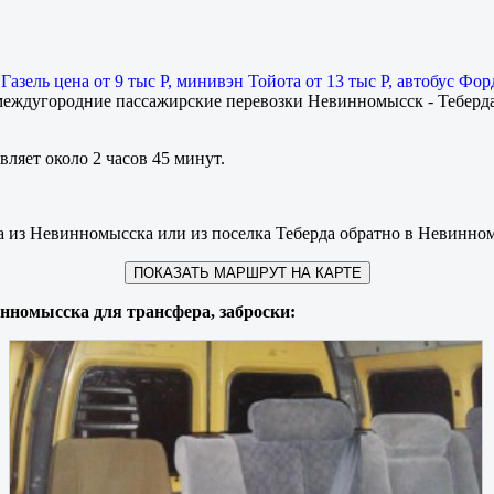
ы
Газель цена от 9 тыс Р, минивэн Тойота от 13 тыс Р, автобус Фор
 междугородние пассажирские перевозки Невинномысск - Теберд
вляет около 2 часов 45 минут.
да из Невинномысска или из поселка Теберда обратно в Невинно
ПОКАЗАТЬ МАРШРУТ НА КАРТЕ
инномысска для трансфера, заброски: