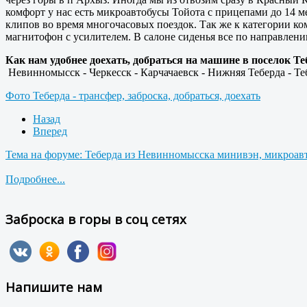
комфорт у нас есть микроавтобусы Тойота с прицепами до 14
клипов во время многочасовых поездок. Так же к категории к
магнитофон с усилителем. В салоне сиденья все по направлен
Как нам удобнее доехать, добраться на машине в поселок Т
Невинномысск - Черкесск - Карчачаевск - Нижняя Теберда - Те
Фото Теберда - трансфер, заброска, добраться, доехать
Назад
Вперед
Тема на форуме: Теберда из Невинномысска минивэн, микроавт
Подробнее...
Заброска в горы в соц сетях
Напишите нам