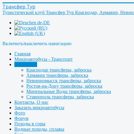
Трансфер Тур
Туристический клуб Трансфер Тур Краснодар, Армавир, Неви
Включить/выключить навигацию
Главная
Микроавтобусы - Транспорт
Трансферы
Краснодар трансферы, заброска
Армавир трансферы, заброска
Невинномысск трансферы, заброска
Ростов-на-Дону трансферы, заброска
Минеральные Воды трансферы, заброска
Ставрополь трансферы, заброска
Контакты, О нас
Заказать микроавтобусы
Фото
Форум
Походы в горы
Водные походы, сплавы