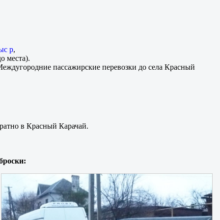
ыс р
,
о места).
Междугородние пассажирские перевозки до села Красный
ратно в Красный Карачай.
броски: