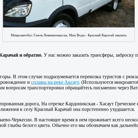
Микроавтобус Газель Невинномысска, Мин Воды - Красный Карачай заказать
Карачай и обратно
. У нас можно заказать трансферы, заброск
горы. В этом случае подразумевается перевозка туристов с рюкз
опровождение и
сплавы на реке Аксаут
. (Используются микроавто
м вопросам транспортировки обращайтесь письменно через Ватса
ированная дорога, На отрезке Кардоникская - Хасаут Греческое 
ближения к селу Красный Карачай она порстепенно ухудшается.
чаево-Черкесии. В настоящее время в нем проживает всего неско
й глыбы белого цвета. Обычно его мы обозначаем как дальнейш