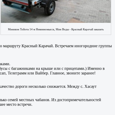
Минивэн Тойота 14 м Невинномысск, Мин Воды - Красный Карачай заказать
у по маршруту Красный Карачай. Встречаем иногородние группы
аками.
бусы с багажниками на крыше или с прицепами.) Именно в
п, Телеграмм или Вайбер. Главное, звоните заранее!
качество дороги несколько снижается. Между с. Хасаут
лько семей местных чабанов. Из достопримечательностей
ее место встречи.