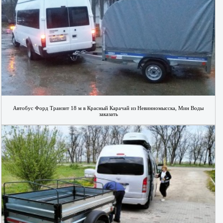
Автобус Форд Транзит 18 м в Красный Карачай из Невинномысска, Мин Воды
заказать