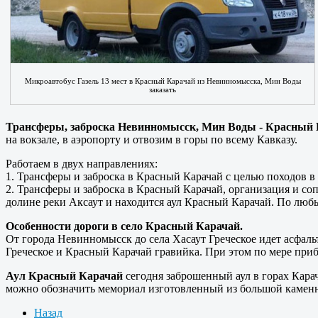
Микроавтобус Газель 13 мест в Красный Карачай из Невинномысска, Мин Воды
заказать
Трансферы, заброска Невинномысск, Мин Воды - Красный 
на вокзале, в аэропорту и отвозим в горы по всему Кавказу.
Работаем в двух направлениях:
1. Трансферы и заброска в Красный Карачай с целью походов в 
2. Трансферы и заброска в Красный Карачай, организация и с
долине реки Аксаут и находится аул Красный Карачай. По любы
Особенности дороги в село Красный Карачай.
От города Невинномысск до села Хасаут Греческое идет асфальт
Греческое и Красный Карачай гравийка. При этом по мере при
Аул Красный Карачай
сегодня заброшенный аул в горах Кара
можно обозначить мемориал изготовленный из большой каменно
Назад