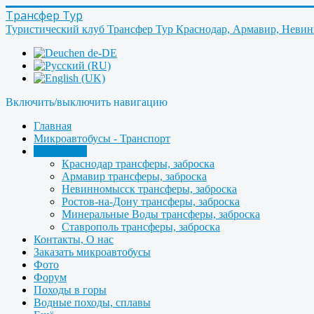
Трансфер Тур
Туристический клуб Трансфер Тур Краснодар, Армавир, Неви
Включить/выключить навигацию
Главная
Микроавтобусы - Транспорт
Трансферы
Краснодар трансферы, заброска
Армавир трансферы, заброска
Невинномысск трансферы, заброска
Ростов-на-Дону трансферы, заброска
Минеральные Воды трансферы, заброска
Ставрополь трансферы, заброска
Контакты, О нас
Заказать микроавтобусы
Фото
Форум
Походы в горы
Водные походы, сплавы