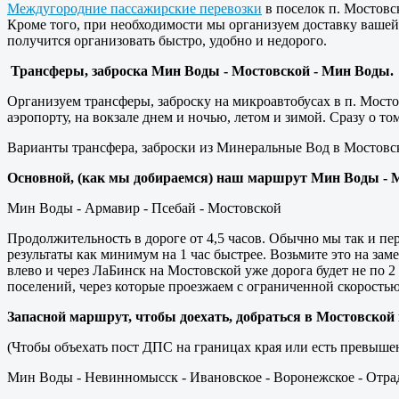
Междугородние пассажирские перевозки
в поселок п. Мостовс
Кроме того, при необходимости мы организуем доставку ваше
получится организовать быстро, удобно и недорого.
Трансферы, заброска Мин Воды - Мостовской - Мин Воды.
Организуем трансферы, заброску на микроавтобусах в п. Мосто
аэропорту, на вокзале днем и ночью, летом и зимой. Сразу о т
Варианты трансфера, заброски из Минеральные Вод в Мостовс
Основной, (как мы добираемся) наш маршрут Мин Воды - 
Мин Воды - Армавир - Псебай - Мостовской
Продолжительность в дороге от 4,5 часов. Обычно мы так и пе
результаты как минимум на 1 час быстрее. Возьмите это на зам
влево и через ЛаБинск на Мостовской уже дорога будет не по 
поселений, через которые проезжаем с ограниченной скоростью
Запасной маршрут, чтобы доехать, добраться в Мостовско
(Чтобы объехать пост ДПС на границах края или есть превыше
Мин Воды - Невинномысск - Ивановское - Воронежское - Отрад