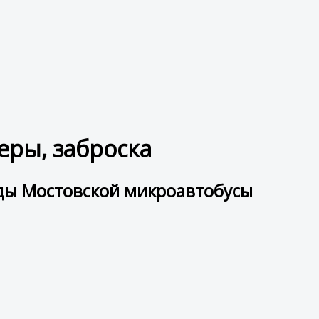
ры, заброска
ды Мостовской микроавтобусы