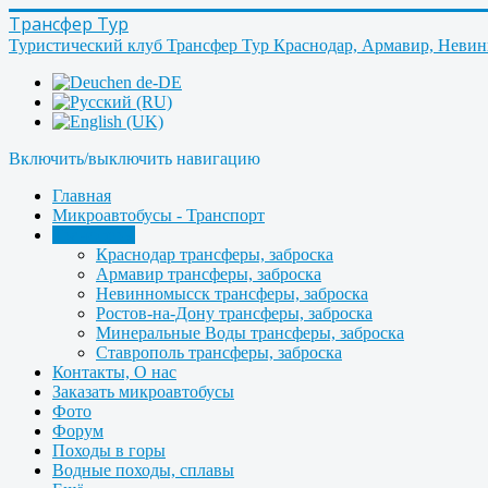
Трансфер Тур
Туристический клуб Трансфер Тур Краснодар, Армавир, Неви
Включить/выключить навигацию
Главная
Микроавтобусы - Транспорт
Трансферы
Краснодар трансферы, заброска
Армавир трансферы, заброска
Невинномысск трансферы, заброска
Ростов-на-Дону трансферы, заброска
Минеральные Воды трансферы, заброска
Ставрополь трансферы, заброска
Контакты, О нас
Заказать микроавтобусы
Фото
Форум
Походы в горы
Водные походы, сплавы