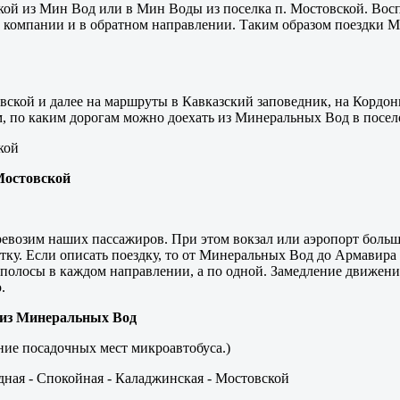
кой из Мин Вод или в Мин Воды из поселка п. Мостовской. Вос
й компании и в обратном направлении. Таким образом поездки 
вской и далее на маршруты в Кавказский заповедник, на Кордон
ом, по каким дорогам можно доехать из Минеральных Вод в посел
кой
Мостовской
ревозим наших пассажиров. При этом вокзал или аэропорт больш
етку. Если описать поездку, то от Минеральных Вод до Армавира
2 полосы в каждом направлении, а по одной. Замедление движени
.
й из Минеральных Вод
ние посадочных мест микроавтобуса.)
ная - Спокойная - Каладжинская - Мостовской