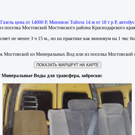
ы
Газель цена от 14000 Р, Минивэн Тойота 14 м от 18 т р Р, автобу
из поселка Мостовской Мостовского района Краснодарского кра
ляет не менее 3 ч 15 м., но на практике как минимум на 1 чвс б
лок Мостовской из Минеральных Вод или из поселка Мостовской
ПОКАЗАТЬ МАРШРУТ НА КАРТЕ
 г Минеральные Воды для трансфера, заброски: