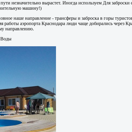
 в пути незначительно вырастет. Иногда используем Для заброск
лнительную машину!)
новное наше направление - трансферы и заброска в горы туристо
 работы аэропорта Краснодара люди чаще добирались через Крас
му направлению.
 Воды