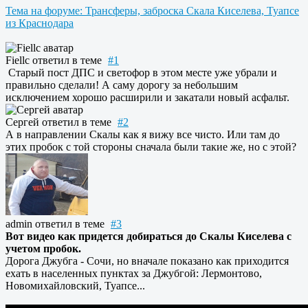
Тема на форуме: Трансферы, заброска Скала Киселева, Туапсе
из Краснодара
Fiellc
ответил в теме
#1
Старый пост ДПС и светофор в этом месте уже убрали и
правильно сделали! А саму дорогу за небольшим
исключением хорошо расширили и закатали новый асфальт.
Сергей
ответил в теме
#2
А в направлении Скалы как я вижу все чисто. Или там до
этих пробок с той стороны сначала были такие же, но с этой?
admin
ответил в теме
#3
Вот видео как придется добираться до Скалы Киселева с
учетом пробок.
Дорога Джубга - Сочи, но вначале показано как приходится
ехать в населенных пунктах за Джубгой: Лермонтово,
Новомихайловский, Туапсе...