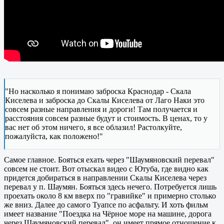
"Но насколько я понимаю заброска Краснодар - Скала
Киселева и заброска до Скалы Киселева от Лаго Наки это
совсем разные направления и дороги! Там получается и
расстояния совсем разные будут и стоимость. В ценах, то у
вас нет об этом ничего, я все облазил! Растолкуйте,
пожалуйста, как положено!"
Самое главное. Бояться ехать через "Шаумяновский перевал"
совсем не стоит. Вот отыскал видео с Ютуба, где видно как
придется добираться в направлении Скалы Киселева через
перевал у п. Шаумян. Бояться здесь нечего. Потребуется лишь
проехать около 8 км вверх по "гравийке" и примерно столько
же вниз. Далее до самого Туапсе по асфальту. И хоть фильм
имеет название "Поездка на Чёрное море на машине, дорога
через Шаумяновский перевал", он имеет прямое отношение к