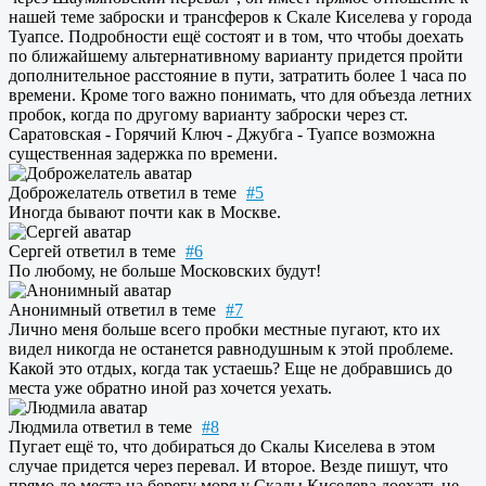
нашей теме заброски и трансферов к Скале Киселева у города
Туапсе. Подробности ещё состоят и в том, что чтобы доехать
по ближайшему альтернативному варианту придется пройти
дополнительное расстояние в пути, затратить более 1 часа по
времени. Кроме того важно понимать, что для объезда летних
пробок, когда по другому варианту заброски через ст.
Саратовская - Горячий Ключ - Джубга - Туапсе возможна
существенная задержка по времени.
Доброжелатель
ответил в теме
#5
Иногда бывают почти как в Москве.
Сергей
ответил в теме
#6
По любому, не больше Московских будут!
Анонимный
ответил в теме
#7
Лично меня больше всего пробки местные пугают, кто их
видел никогда не останется равнодушным к этой проблеме.
Какой это отдых, когда так устаешь? Еще не добравшись до
места уже обратно иной раз хочется уехать.
Людмила
ответил в теме
#8
Пугает ещё то, что добираться до Скалы Киселева в этом
случае придется через перевал. И второе. Везде пишут, что
прямо до места на берегу моря у Скалы Киселева доехать не