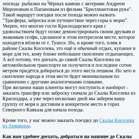
эпизода рыбалки на Чёрных камнях с актерами Андреем
Мироновым и Папановым из фильма "Бриллиантовая рука".
Такой маршрут поездки после похода можно назвать
"Трасферы, заброска или путешествие через горы к морю".
Уверен, что многие гости Краснодарского края с
удовольствием будут позже демонстрировать своим друзьям и
знакомым селфи, сделанное в этом интересном месте, которое
находится вблизи от г. Туапсе. Но, и кроме того, пляж в
районе Скалы Киселева, это ещё и обычный отдых, купание в
море для тех, кому ближе небольшое скопление отдыхающих.
А всё потому, что доехать до самой Скалы Киселева на
автомобильном транспорте не получится и последние сотни
метром придётся добираться до этого места пешком. Но зато и
скопление народа в этом месте будет минимальным по
сравнению с другими аналогичными пляжами.
При желании наши клиенты могут поступить и наоборот -
заказать трансфер или заброску сначала до Скалы Киселева из
Краснодара, а уже через несколько дней мы заберем вашу
группу от моря и доставим в конкретное место в горах
Северного Кавказа для начала похода.
Кроме того, у нас можно заказать поездку до
Скалы Киселева
из Армавира
.
Как нам удобнее доехать, добраться на машине до Скалы