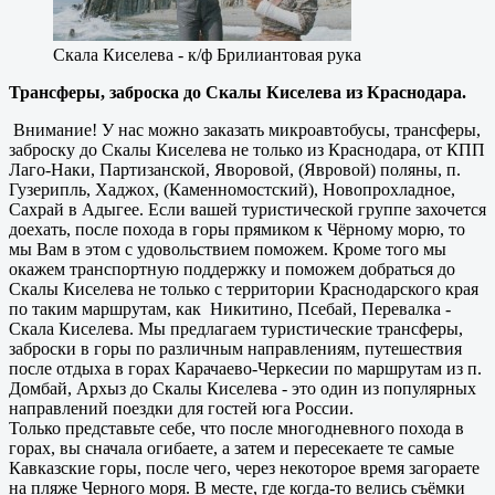
Скала Киселева - к/ф Брилиантовая рука
Трансферы, заброска до Скалы Киселева из Краснодара.
Внимание! У нас можно заказать микроавтобусы, трансферы,
заброску до Скалы Киселева не только из Краснодара, от КПП
Лаго-Наки, Партизанской, Яворовой, (Явровой) поляны, п.
Гузерипль, Хаджох, (Каменномостский), Новопрохладное,
Сахрай в Адыгее. Если вашей туристической группе захочется
доехать, после похода в горы прямиком к Чёрному морю, то
мы Вам в этом с удовольствием поможем. Кроме того мы
окажем транспортную поддержку и поможем добраться до
Скалы Киселева не только с территории Краснодарского края
по таким маршрутам, как Никитино, Псебай, Перевалка -
Скала Киселева. Мы предлагаем туристические трансферы,
заброски в горы по различным направлениям, путешествия
после отдыха в горах Карачаево-Черкесии по маршрутам из п.
Домбай, Архыз до Скалы Киселева - это один из популярных
направлений поездки для гостей юга России.
Только представьте себе, что после многодневного похода в
горах, вы сначала огибаете, а затем и пересекаете те самые
Кавказские горы, после чего, через некоторое время загораете
на пляже Черного моря. В месте, где когда-то велись съёмки