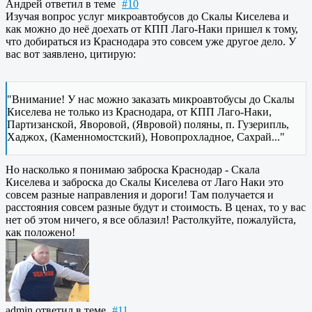
Андрей
ответил в теме
#10
Изучая вопрос услуг микроавтобусов до Скалы Киселева и
как можно до неё доехать от КПП Лаго-Наки пришел к тому,
что добираться из Краснодара это совсем уже другое дело. У
вас вот заявлено, цитирую:
"Внимание! У нас можно заказать микроавтобусы до Скалы
Киселева не только из Краснодара, от КПП Лаго-Наки,
Партизанской, Яворовой, (Явровой) поляны, п. Гузерипль,
Хаджох, (Каменномостский), Новопрохладное, Сахрай..."
Но насколько я понимаю заброска Краснодар - Скала
Киселева и заброска до Скалы Киселева от Лаго Наки это
совсем разные направления и дороги! Там получается и
расстояния совсем разные будут и стоимость. В ценах, то у вас
нет об этом ничего, я все облазил! Растолкуйте, пожалуйста,
как положено!
admin
ответил в теме
#11