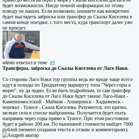
будет возможности. Нигде точной информации по этому
поводу не нашли. Если возможно, опишите как конкретнее
будет выглядеть заброска или трансфер до Скалы Киселева в
самом конце поездки, с того места, куда транспорт далее уже
не проедет.
admin
ответил в теме
#9
Трансферы, заброска до Скалы Киселева от Лаго Наки.
Со стороны Лаго Наки тур группы ведь же вроде чаще всего
идут в походы по Тридцатому маршруту типа "Через горы к
морю", ну да ладно. Если быть подробным, то сам трансфер
до Скалы Киселева от Лаго Наки будет таким: Лаго-Наки -
Каменномостский - Майком - Апшеронск - Хадыженск -
перевал - Туапсе - Скала Киселева. Разумеется, это кратко,
мелкие села в списке выброшены. Получается будет ехать
напрямик через горы прямо к Туапсе. При этом расстояние
будет в районе 200 км. По нынешней стоимости выйдет 7000
рублей (момент создания текста в отзыве и комментариях).