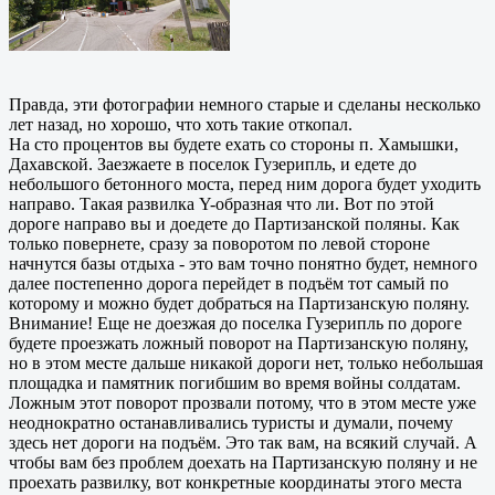
Правда, эти фотографии немного старые и сделаны несколько
лет назад, но хорошо, что хоть такие откопал.
На сто процентов вы будете ехать со стороны п. Хамышки,
Дахавской. Заезжаете в поселок Гузерипль, и едете до
небольшого бетонного моста, перед ним дорога будет уходить
направо. Такая развилка Y-образная что ли. Вот по этой
дороге направо вы и доедете до Партизанской поляны. Как
только повернете, сразу за поворотом по левой стороне
начнутся базы отдыха - это вам точно понятно будет, немного
далее постепенно дорога перейдет в подъём тот самый по
которому и можно будет добраться на Партизанскую поляну.
Внимание! Еще не доезжая до поселка Гузерипль по дороге
будете проезжать ложный поворот на Партизанскую поляну,
но в этом месте дальше никакой дороги нет, только небольшая
площадка и памятник погибшим во время войны солдатам.
Ложным этот поворот прозвали потому, что в этом месте уже
неоднократно останавливались туристы и думали, почему
здесь нет дороги на подъём. Это так вам, на всякий случай. А
чтобы вам без проблем доехать на Партизанскую поляну и не
проехать развилку, вот конкретные координаты этого места