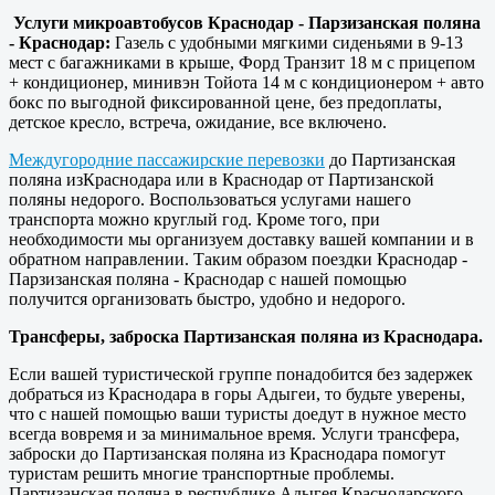
Услуги микроавтобусов Краснодар - Парзизанская поляна
- Краснодар:
Газель с удобными мягкими сиденьями в 9-13
мест с багажниками в крыше, Форд Транзит 18 м с прицепом
+ кондиционер, минивэн Тойота 14 м с кондиционером + авто
бокс по выгодной фиксированной цене, без предоплаты,
детское кресло, встреча, ожидание, все включено.
Междугородние пассажирские перевозки
до Партизанская
поляна изКраснодара или в Краснодар от Партизанской
поляны недорого. Воспользоваться услугами нашего
транспорта можно круглый год. Кроме того, при
необходимости мы организуем доставку вашей компании и в
обратном направлении. Таким образом поездки Краснодар -
Парзизанская поляна - Краснодар с нашей помощью
получится организовать быстро, удобно и недорого.
Трансферы, заброска Партизанская поляна из Краснодара.
Если вашей туристической группе понадобится без задержек
добраться из Краснодара в горы Адыгеи, то будьте уверены,
что с нашей помощью ваши туристы доедут в нужное место
всегда вовремя и за минимальное время. Услуги трансфера,
заброски до Партизанская поляна из Краснодара помогут
туристам решить многие транспортные проблемы.
Партизанская поляна в республике Адыгея Краснодарского