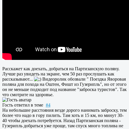
Расскажет как доехать, добраться на Партизанскую поляну.
Лучше раз увидеть на экране, чем 50 раз прослушать как
рассказывают...
Видеоролик обозвали " Поездка Яворовая
поляна для похода на Оштен, Фишт из Гузерипль", но от этого
он не меньше подходит под название "заброска туристов". Так
что смотрите на здоровье.
Гость
ответил в теме
#4
На небольшие расстояния везде дорого нанимать заброску, тем
более что надо в гору пилить. Там хоть и 15 км, но минут 30-
40 чтобы доехать потребуется. Назад Партизанская поляна -
Гузерипль добраться уже проще, там спуск много топлива не