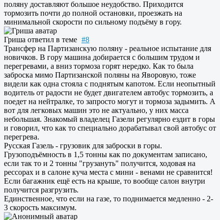
поляну доставляют большое неудобство. Приходится
тормозить почти до полной остановки, проезжать на
минимальной скорости по сильному подъёму в гору.
Гриша
ответил в теме
#8
Трансфер на Партизанскую поляну - реальное испытание для
новичков. В гору машина добирается с большим трудом и
перегревами, а вниз тормоза горят нередко. Как то была
заброска мимо Партизанской поляны на Яворовую, тоже
видели как одна стояла с поднятым капотом. Если неопытный
водитель от радости не будет двигателем автобус тормозить, а
поедет на нейтралке, то запросто могут и тормоза задымить. А
вот для легковых машин это не актуально, у них масса
небольшая. Знакомый владелец Газели регулярно ездит в горы
и говорил, что как то специально дорабатывал свой автобус от
перегрева.
Русская Газель - грузовик для заброски в горы.
Грузоподъёмность в 1,5 тонны как по документам записано,
если так то и 2 тонны "грузануть" получится, ходовая на
рессорах и в салоне куча места с мини - венами не сравнится!
Если багажник ещё есть на крыше, то вообще салон внутри
получится разгрузить.
Единственное, что если на газе, то поднимается медленно - 2-
3 скорость максимум.