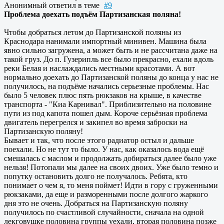
Анонимный
ответил в теме
#9
Проблема доехать подъём Партизанская поляна!
Чтобы добраться летом до Партизанской поляны из
Краснодара нанимали импортный минивен. Машина была
явно сильно загружена, а может быть и не рассчитана даже на
такой груз. До п. Гузерипль все было прекрасно, ехали вдоль
реки Белая и наслаждались местными красотами. А вот
нормально доехать до Партизанской поляны до конца у нас не
получилось, на подъёме начались серьезные проблемы. Нас
было 5 человек плюс пять рюкзаков на крыше, в качестве
транспорта - "Киа Карнивал". Приблизительно на половине
пути из под капота пошел дым. Короче серьёзная проблема
двигатель перегрелся и закипел во время заброски на
Партизанскую поляну!
Бывает и так, что после этого радиатор остыл и дальше
поехали. Но не тут то было. У нас, как оказалось вода ещё
смешалась с маслом и продолжать добираться далее было уже
нельзя! Потопали мы далее на своих двоих. Уже было темно и
попутку остановить долго не получалось. Ребята, кто
понимает о чем я, то меня поймет! Идти в гору с груженными
рюкзаками, да еще и разморенными после долгого жаркого
дня это не очень. Добраться на Партизанскую поляну
получилось по счастливой случайности, сначала на одной
лекговушке половина группы уехали, вторая половина позже