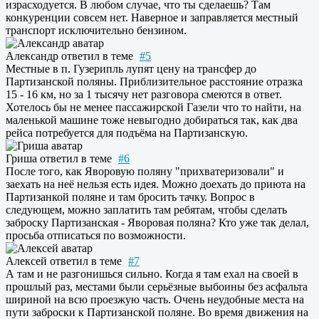
израсходуется. В любом случае, что ты сделаешь? Там
конкуренции совсем нет. Наверное и заправляется местный
транспорт исключительно бензином.
Александр
ответил в теме
#5
Местные в п. Гузерипль лупят цену на трансфер до
Партизанской поляны. Приблизительное расстояние отразка
15 - 16 км, но за 1 тысячу нет разговора смеются в ответ.
Хотелось бы не менее пассажирской Газели что то найти, на
маленькой машине тоже невыгодно добираться так, как два
рейса потребуется для подъёма на Партизанскую.
Гриша
ответил в теме
#6
После того, как Яворовую поляну "прихватеризовали" и
заехать на неё нельзя есть идея. Можно доехать до приюта на
Партизанкой поляне и там бросить тачку. Вопрос в
следующем, можно заплатить там ребятам, чтобы сделать
заброску Партизанская - Яворовая поляна? Кто уже так делал,
просьба отписаться по возможности.
Алексей
ответил в теме
#7
А там и не разгонишься сильно. Когда я там ехал на своей в
прошлый раз, местами были серьёзные выбоины без асфальта
шириной на всю проезжую часть. Очень неудобные места на
пути заброски к Партизанской поляне. Во время движения на