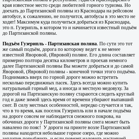
края известное место среди любителей горного туризма. Но
доехать до Партизанской поляны из Краснодара на рейсовом
автобусе, к сожалению, не получится, автобусы в это место не
ходят! Максимум куда получиться добраться из Краснодара,
это п. Гузерипль, в котором то и начинается известный подъём
до Партизанской поляны.
Подъём Гузерипль - Партизанская поляна
. По сути это тот
же самый подъём, дорога по которому ведет к не менее
известной Яворовой, (Явровой) поляне. Его длина составляет
примерно полтора десятка километров и проехав немного
далее Партизанской поляны Вы можете добраться и до самой
Яворовой, (Явровой) поляны - конечной точки этого подъёма.
Поднимаясь вверх по горной дороге можно встретить
несколько передвижных пасек. Здесь всегда можно купить
натуральный горный мед, а иногда и местную медовуху. За
дорогой на Партизанскую поляну стараются следить круглый
год и даже зимой здесь время от времени убирают выпавший
снег. В силу местных особенностей, нередко случается и так,
что в то время, как поселок Гузерипль или в начале подъёма
на дороге совсем не наблюдается снежного покрова, на
обочинах дороги у Партизанской поляны снега может быть
навалено по пояс! У дороги на приюте возле Партизанской
поляны находится небольшое горное озеро, где можно
заплатив порыбачить, и если повезет наловить настоящей