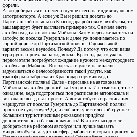
форели.
А вот добираться в это место лучше всего на индивидуальном
автотранспорте. А если уж Вы и решили доехать до
Партизанской поляны из Краснодара рейсовым автобусом, то
ваш маршрут будет выглядеть примерно так. Сначала едете
автобусом до автовокзала Майкопа. Затем пересаживаетесь на
автобус до поселка Гузерипль и далее уж поднимаетесь по
горной дороге до Партизанской поляны. Однако такой
вариант весьма неудобен. Почему? Да потому, что если ваша
тур-группа приехала на ж/д вокзал Краснодара, то уже на
первом этапе потребуется ожидание нужного междугороднего
автобуса до Майкопа. Вот здесь - то уже и начинаешь
задумываться о целесообразности такой услуги, как
трансферы и заброска из Краснодара прямиком до
Партизанской поляны! Далее - пересадка на автовокзале
Майкопа на автобус до посёлка Гузерипль. И возможно, то же
ожидание, ведь подстроиться под расписание автовокзала и
вокзала не всегда так просто. А вот автобусов и расписания
маршрутов от поселка Гузерипль до Партизанской поляны
просто не существует! Да, и ещё вот туристической группе с
большими туристическими рюкзаками придётся
дополнительно за багаж оплачивать! В итоге выгодно ли
добираться на рейсовом автобусе или лучше заказать
микроавтобус для тур трансфера, заброски в горы к приюту на