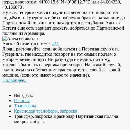
перед поворотом: 44°00'15.6"N 40°08'12.7"E или 44.004330,
40.136873 .
Ну все, теперь кажется получится легко найти поворот на
подъём в п. Гузерипль и без проблем добраться на машине до
Партизанской поляны, что находится в республике Адыгея.
Кстати еще есть вариант доехать, добраться до Партизанской
поляны из Армавира.
Алексей
ответил в теме
#11
Люди, растолкуйте, если добираться на Партизанскую с п.
Гузерипль, где находится поворот на тот самый подъем о
котором везде пишут? Ни разу туда не ездил, поэтому,
хотелось бы знать наверняка ориентиры. На всякий случай,
планируем на собственном транспорте, т. е своей легковой
машине, (если это имеет какое то значение).
Подробнее...
Вы здесь:
Главная
Трансферы
Краснодар трансферы, заброска
Трансфер, заброска Краснодар Партизанская поляна
микроавтобусы