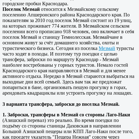
городские пробки Краснодара.
Поселок Мезмай
относится к Мезмайскому сельскому
поселению Апшеронского района Краснодарского края. По
показателям за 2010 год поселок Мезмай состоит из 19 улиц,
на которых проживает 774 жителя. В Мезмайском сельском
поселении всего прописано 918 человек, оно включает в себя
поселок Мезмай и станицу Темнолесская. Мезмайчане в
основном живут за счёт домашнего хозяйства, охоты и
туристического бизнеса. Сегодня из поселка
Мезмай
туристы
часто ходят в походы. И поэтому тур поездки с целью
трансфера, заброски по маршруту Краснодар - Мезмай
наиболее востребованы у горных туристов. Немало гостей
Краснодарского края направляются в Мезмай и для менее
активного отдыха. Нередко в Мезмай стараются выбраться на
выходные дни всей семьей. Здесь вам так же предложат
попариться в бане, организовать пешую прогулку в горах,
арендовать квадрациклы или устроить прогулку на лошадях.
3 варианта трансфера, заброски до поселка Мезмай.
1. Заброски, трансферы в Мезмай со стороны Лаго-Наки
(Азишский перевал) это реально. Во время поездки по
подъёму со стороны станицы Даховская в направлении
Большой Азишской пещеры или КПП Лаго-Наки после того,
как проедете указатель "Пещера Нежная" совсем через