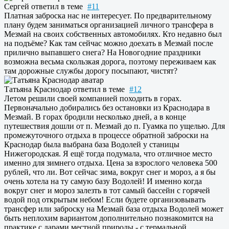
Сергей
ответил в теме
#11
Платная заброска нас не интересует. По предварительному
плану будем заниматься организацией личного трансфера в
Мезмай на своих собственных автомобилях. Кто недавно был
на подъёме? Как там сейчас можно доехать в Мезмай после
прилично выпавшего снега? На Новогодние праздники
возможна весьма скользкая дорога, поэтому переживаем как
там дорожные службы дорогу посыпают, чистят?
Татьяна Краснодар
ответил в теме
#12
Летом решили своей компанией походить в горах.
Первоначально добирались без остановки из Краснодара в
Мезмай. В горах бродили несколько дней, а в конце
путешествия дошли от п. Мезмай до п. Гуамка по ущелью. Для
промежуточного отдыха в процессе обратной заброски на
Краснодар была выбрана база Водолей у станицы
Нижегородская. Я ещё тогда подумала, что отличное место
именно для зимнего отдыха. Цена за взрослого человека 500
рублей, что ли. Вот сейчас зима, вокруг снег и мороз, а я бы
очень хотела на ту самую базу Водолей! И именно когда
вокруг снег и мороз залезть в тот самый бассейн с горячей
водой под открытым небом! Если будете организовывать
трансфер или заброску на Мезмай база отдыха Водолей может
быть неплохим вариантом дополнительно познакомится на
практике с дарами местной природы - с термальной