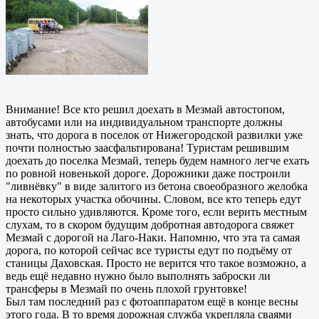
Внимание! Все кто решил доехать в Мезмай автостопом,
автобусами или на индивидуальном транспорте должны
знать, что дорога в поселок от Нижегородской развилки уже
почти полностью заасфальтирована! Туристам решившим
доехать до поселка Мезмай, теперь будем намного легче ехать
по ровной новенькой дороге. Дорожники даже построили
"ливнёвку" в виде залитого из бетона своеобразного желобка
на некоторых участка обочины. Словом, все кто теперь едут
просто сильно удивляются. Кроме того, если верить местным
слухам, то в скором будущим добротная автодорога свяжет
Мезмай с дорогой на Лаго-Наки. Напомню, что эта та самая
дорога, по которой сейчас все туристы едут по подъёму от
станицы Даховская. Просто не верится что такое возможно, а
ведь ещё недавно нужно было выполнять заброски ли
трансферы в Мезмай по очень плохой грунтовке!
Был там последний раз с фотоаппаратом ещё в конце весны
этого года. В то время дорожная служба укрепляла сваями