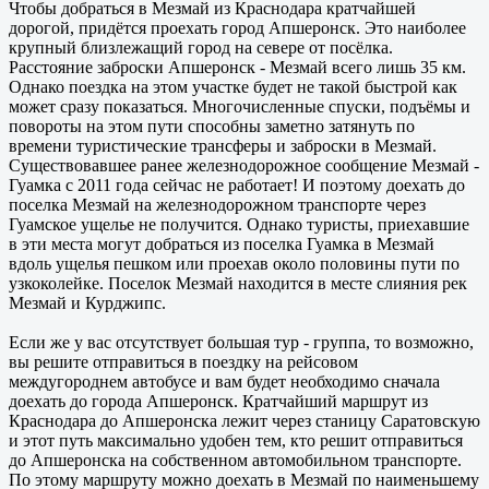
Чтобы добраться в Мезмай из Краснодара кратчайшей
дорогой, придётся проехать город Апшеронск. Это наиболее
крупный близлежащий город на севере от посёлка.
Расстояние заброски Апшеронск - Мезмай всего лишь 35 км.
Однако поездка на этом участке будет не такой быстрой как
может сразу показаться. Многочисленные спуски, подъёмы и
повороты на этом пути способны заметно затянуть по
времени туристические трансферы и заброски в Мезмай.
Существовавшее ранее железнодорожное сообщение Мезмай -
Гуамка с 2011 года сейчас не работает! И поэтому доехать до
поселка Мезмай на железнодорожном транспорте через
Гуамское ущелье не получится. Однако туристы, приехавшие
в эти места могут добраться из поселка Гуамка в Мезмай
вдоль ущелья пешком или проехав около половины пути по
узкоколейке. Поселок Мезмай находится в месте слияния рек
Мезмай и Курджипс.
Если же у вас отсутствует большая тур - группа, то возможно,
вы решите отправиться в поездку на рейсовом
междугороднем автобусе и вам будет необходимо сначала
доехать до города Апшеронск. Кратчайший маршрут из
Краснодара до Апшеронска лежит через станицу Саратовскую
и этот путь максимально удобен тем, кто решит отправиться
до Апшеронска на собственном автомобильном транспорте.
По этому маршруту можно доехать в Мезмай по наименьшему