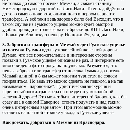
не только до самого поселка Мезмай, а свяжет станицу
Нижегородскую с дорогой на Лаго-Наки! То есть дойдёт она
до того самого поворота, описанного в первом варианте
трансфера. А всё таки ведь здорово было бы! Выходит, что в
таком случае из Гумского ущелья можно будет быстро и
удобно проводить трансферы и заброски до КПП Лаго-Наки,
в Большую Азишскую пещеру. Но поживём, увидим...
3. Заброски и трансферы в Мезмай через Гуамское ущелье
из поселка Гуамка
вдоль узкоколейной железной дороги.
Думаю, что все положительные и интересные стороны
поездки в Гуамское ущелье описаны не раз. В интернете есть
много видео и фото прогулок по ущелью. Разумеется, что
пешая заброска или трансфер от поселка Гуамки до поселка
Мезмай длиной в 8 км может многим туристам не совсем
понравиться. Но ведь это можно сделать не пешком, а на так
называемом "паровозике". Туристическая экскурсия и
вариант заброски-трансфера на поезде по узкоколейной
железной дороге! Это может быть интересно! Здорово, как бы
сразу два в одном! Наверное, стоить подумать и над таким
очень интересным вариантом. При этом автомобиль можно
оставить на платной стоянке у входа в Гуамское ущелье.
Как доехать, добраться в Мезмай из Краснодара.