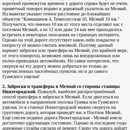
короткий промежуток времени у дороги справа будет не очень
приметный поворот вправо и дорожный указатель на Мезмай.
На вывеске указано точное расстояние до ближайших
объектов "Камышанов 4, Темнолесская 10, Мезмай 10 км."
Получается, что именно 10 км от этого места отделяют нас с
поселком Мезмай, а не 12 или даже 14 как мне приходилось
встречать в некоторых описаниях на страницах интернета.
Однако на этой дороге отсутствует какое-либо покрытие и
попросту её можно считать земляной. Поэтому данный
вариант заброски или трансфера на Мезмай, (по крайней мере,
от этого поворота), возможен лишь на внедорожниках или
полно-приводных автомобилях. Но самое интересное, что
свернув на эту дорогу можно добраться не только до
перечисленных населённых пунктов, но и до самого
Гуамского ущелья!
2. Заброски и трансферы в Мезмай со стороны станицы
Нижегородской.
Пожалуй, наиболее распространённый
способ трансфера и заброски в Мезмай. Если двигаться на
автомобиле в направлении поселка Гуамка или Гуамского
ущелья, то в станице Нижегородской можно свернуть на
грунтовую дорогу, которая приведёт вас в Посёлок Мезмай.
Ещё совсем недавно дорога Нижегородская - Мезмай имела
достаточно удручающее состояние. Однако за последние годы
дорожные службы сделали её ремонт. Скоро эта дорога дойдёт