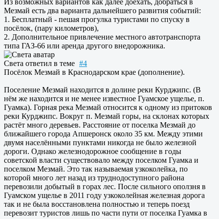
Из возможных вариантов как далее доехать, добраться в
Мезмай есть два варианта дальнейшего развития событий:
1. Бесплатный - пешая прогулка туристами по спуску в
посёлок, (пару километров),
2. Дополнительное привлечение местного автотранспорта
типа ГАЗ-66 или аренда другого внедорожника.
Света
ответил в теме
#4
Посёлок Мезмай в Краснодарском крае (дополнение).
Поселение Мезмай находится в долине реки Курджипс. (В
нём же находится и не менее известное Гуамское ущелье, п.
Гуамка). Горная река Мезмай относится к одному из притоков
реки Курджипс. Вокруг п. Мезмай горы, на склонах которых
растёт много деревьев. Расстояние от поселка Мезмай до
ближайшего города Апшеронск около 35 км. Между этими
двумя населёнными пунктами никогда не было железной
дороги. Однако железнодорожное сообщение в годы
советской власти существовало между поселком Гуамка и
поселком Мезмай. Это так называемая узкоколейка, по
которой много лет назад из труднодоступного района
перевозили добытый в горах лес. После сильного оползня в
Гуамском ущелье в 2011 году узкоколейная железная дорога
так и не была восстановлена полностью и теперь поезд
перевозит туристов лишь по части пути от поселка Гуамка в