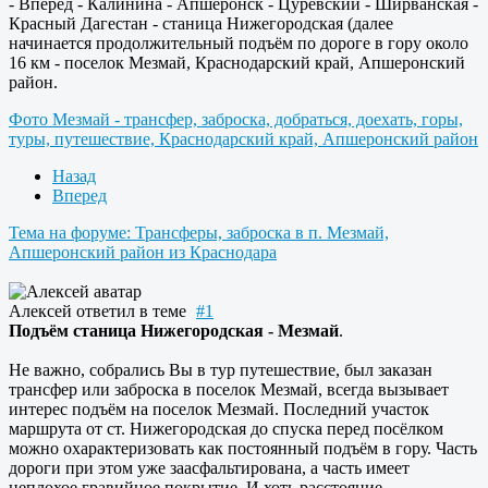
- Вперёд - Калинина - Апшеронск - Цуревский - Ширванская -
Красный Дагестан - станица Нижегородская (далее
начинается продолжительный подъём по дороге в гору около
16 км - поселок Мезмай, Краснодарский край, Апшеронский
район.
Фото Мезмай - трансфер, заброска, добраться, доехать, горы,
туры, путешествие, Краснодарский край, Апшеронский район
Назад
Вперед
Тема на форуме: Трансферы, заброска в п. Мезмай,
Апшеронский район из Краснодара
Алексей
ответил в теме
#1
Подъём станица Нижегородская - Мезмай
.
Не важно, собрались Вы в тур путешествие, был заказан
трансфер или заброска в поселок Мезмай, всегда вызывает
интерес подъём на поселок Мезмай. Последний участок
маршрута от ст. Нижегородская до спуска перед посёлком
можно охарактеризовать как постоянный подъём в гору. Часть
дороги при этом уже заасфальтирована, а часть имеет
неплохое гравийное покрытие. И хоть расстояние