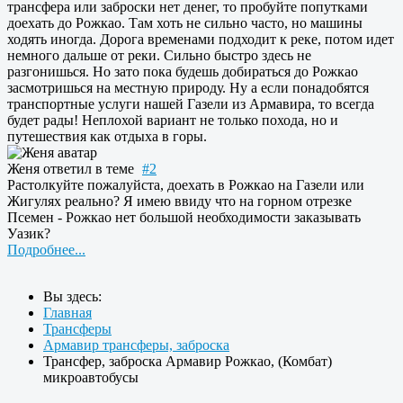
трансфера или заброски нет денег, то пробуйте попутками
доехать до Рожкао. Там хоть не сильно часто, но машины
ходять иногда. Дорога временами подходит к реке, потом идет
немного дальше от реки. Сильно быстро здесь не
разгонишься. Но зато пока будешь добираться до Рожкао
засмотришься на местную природу. Ну а если понадобятся
транспортные услуги нашей Газели из Армавира, то всегда
будет рады! Неплохой вариант не только похода, но и
путешествия как отдыха в горы.
Женя
ответил в теме
#2
Растолкуйте пожалуйста, доехать в Рожкао на Газели или
Жигулях реально? Я имею ввиду что на горном отрезке
Псемен - Рожкао нет большой необходимости заказывать
Уазик?
Подробнее...
Вы здесь:
Главная
Трансферы
Армавир трансферы, заброска
Трансфер, заброска Армавир Рожкао, (Комбат)
микроавтобусы