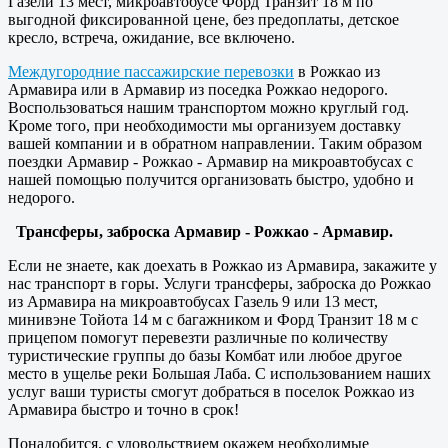
Газели 13 мест, микроавтобусе Форд Транзит 18 м по
выгодной фиксированной цене, без предоплаты, детское
кресло, встреча, ожидание, все включено.
Междугородние пассажирские перевозки
в Рожкао из
Армавира или в Армавир из поседка Рожкао недорого.
Воспользоваться нашим транспортом можно круглый год.
Кроме того, при необходимости мы организуем доставку
вашей компании и в обратном направлении. Таким образом
поездки Армавир - Рожкао - Армавир на микроавтобусах с
нашей помощью получится организовать быстро, удобно и
недорого.
Трансферы, заброска Армавир - Рожкао - Армавир.
Если не знаете, как доехать в Рожкао из Армавира, закажите у
нас транспорт в горы. Услуги трансферы, заброска до Рожкао
из Армавира на микроавтобусах Газель 9 или 13 мест,
минивэне Тойота 14 м с багажником и Форд Транзит 18 м с
прицепом помогут перевезти различные по количеству
туристические группы до базы Комбат или любое другое
место в ущелье реки Большая Лаба. С использованием наших
услуг ваши туристы смогут добраться в поселок Рожкао из
Армавира быстро и точно в срок!
Понадобится, с удовольствием окажем необходимые