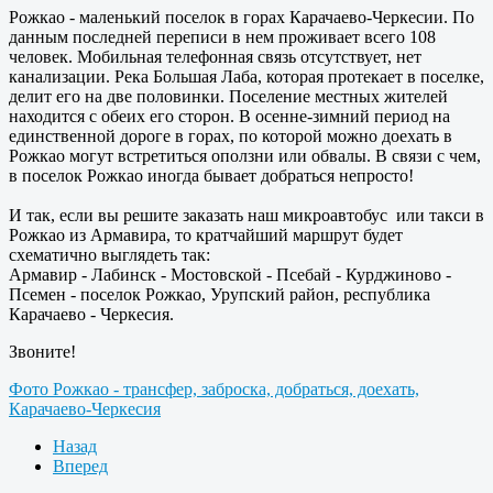
Рожкао - маленький поселок в горах Карачаево-Черкесии. По
данным последней переписи в нем проживает всего 108
человек. Мобильная телефонная связь отсутствует, нет
канализации. Река Большая Лаба, которая протекает в поселке,
делит его на две половинки. Поселение местных жителей
находится с обеих его сторон. В осенне-зимний период на
единственной дороге в горах, по которой можно доехать в
Рожкао могут встретиться оползни или обвалы. В связи с чем,
в поселок Рожкао иногда бывает добраться непросто!
И так, если вы решите заказать наш микроавтобус или такси в
Рожкао из Армавира, то кратчайший маршрут будет
схематично выглядеть так:
Армавир - Лабинск - Мостовской - Псебай - Курджиново -
Псемен - поселок Рожкао, Урупский район, республика
Карачаево - Черкесия.
Звоните!
Фото Рожкао - трансфер, заброска, добраться, доехать,
Карачаево-Черкесия
Назад
Вперед