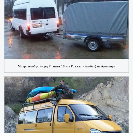
Микроавтобус Форд Транзит 18 м в Рожкао, (Комбат) из Армавира