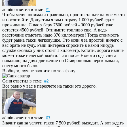
admin
ответил в теме
#1
Чтобы меня понимали правильно, просто станьте на мое место
и посчитайте. Допустим я там потрачу 1 000 рублей еда +
проживание. С вас я беру 7500 рублей - 3000 рублей уже
остается 4500 рублей. Отнимите топливо еще. А ведь
расстояние отмотать надо 370 километров! Тогда стоимость
будет равна такси легковушке. Это если я за простой ничего с
вас брать не буду. Ради интереса спросите в какой нибудь
службе сколько у них стоит 1 километр. Кстати, дорога нынче
может тоже нелегкой выйти. Там после Нового года снега
навалило, на днях движение по Ставрополью перекрывали,
снегу много было.
В общем, лучше звоните по телефону.
Саня
ответил в теме
#2
Все равно у вас в пересчете на такси это дорого.
admin
ответил в теме
#3
Значит как за услуги такси 7 500 рублей выходит. А вот ждать