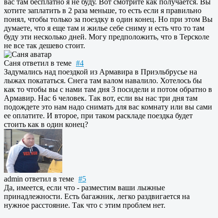
вас там бесплатно я не буду. Вот смотрите как получается. Вы
хотите заплатить в 2 раза меньше, то есть если я правильно
понял, чтобы только за поездку в один конец. Но при этом Вы
думаете, что я еще там и жилье себе сниму и есть что то там
буду эти несколько дней. Могу предположить, что в Терсколе
не все так дешево стоит.
Саня
ответил в теме
#4
Задумались над поездкой из Армавира в Приэльбрусье на
лыжах покататься. Снега там валом навалило. Хотелось бы
как то чтобы вы с нами там дня 3 посидели и потом обратно в
Армавир. Нас 6 человек. Так вот, если вы нас три дня там
подождете это нам надо снимать для вас комнату или вы сами
ее оплатите. И второе, при таком раскладе поездка будет
стоить как в один конец?
admin
ответил в теме
#5
Да, имеется, если что - разместим ваши лыжные
принадлежности. Есть багажник, легко раздвигается на
нужное расстояние. Так что с этим проблем нет.