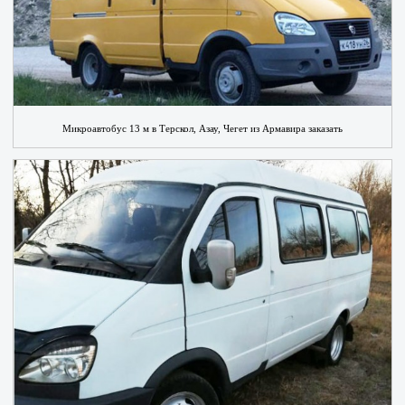
Микроавтобус 13 м в Терскол, Азау, Чегет из Армавира заказать