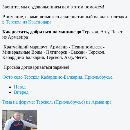
Звоните, мы с удовольствием вам в этом поможем!
Внимание, с нами возможен альтернативный вариант поездки
в
Терскол из Краснодара
.
Как доехать, добраться на машине до
Терскол, Азау, Чегет
из Армавира
Кратчайший маршрут: Армавир - Невинномысск -
Минеральные Воды - Пятигорск - Баксан - Терскол,
Кабардино-Балкария, Терскол, Азау, Чегет.
Просьба договариваться заранее!
Фото село Терскол Кабардино-Балкария, Приэльбрусье
.
Назад
Вперед
Тема на форуме: Терскол, (Приэльбрусье) из Армавира