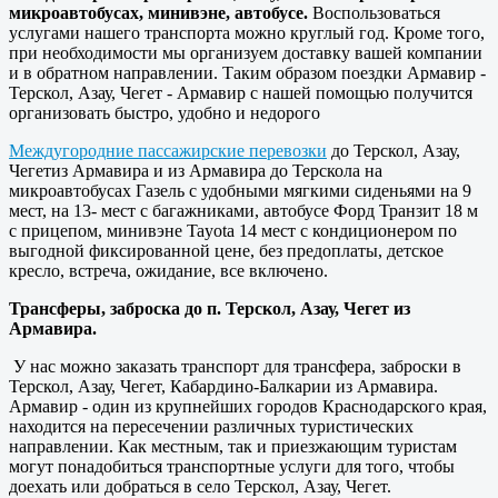
микроавтобусах, минивэне, автобусе.
Воспользоваться
услугами нашего транспорта можно круглый год. Кроме того,
при необходимости мы организуем доставку вашей компании
и в обратном направлении. Таким образом поездки Армавир -
Терскол, Азау, Чегет - Армавир с нашей помощью получится
организовать быстро, удобно и недорого
Междугородние пассажирские перевозки
до Терскол, Азау,
Чегетиз Армавира и из Армавира до Терскола на
микроавтобусах Газель с удобными мягкими сиденьями на 9
мест, на 13- мест с багажниками, автобусе Форд Транзит 18 м
с прицепом, минивэне Tayota 14 мест с кондиционером по
выгодной фиксированной цене, без предоплаты, детское
кресло, встреча, ожидание, все включено.
Трансферы, заброска до п. Терскол, Азау, Чегет из
Армавира.
У нас можно заказать транспорт для трансфера, заброски в
Терскол, Азау, Чегет, Кабардино-Балкарии из Армавира.
Армавир - один из крупнейших городов Краснодарского края,
находится на пересечении различных туристических
направлении. Как местным, так и приезжающим туристам
могут понадобиться транспортные услуги для того, чтобы
доехать или добраться в село Терскол, Азау, Чегет.