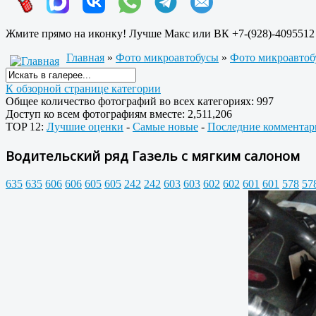
Жмите прямо на иконку! Лучше Макс или ВК +7-(928)-4095512
Главная
»
Фото микроавтобусы
»
Фото микроавтобу
К обзорной странице категории
Общее количество фотографий во всех категориях: 997
Доступ ко всем фотографиям вместе: 2,511,206
TOP 12:
Лучшие оценки
-
Самые новые
-
Последние комментар
Водительский ряд Газель с мягким салоном
635
635
606
606
605
605
242
242
603
603
602
602
601
601
578
57