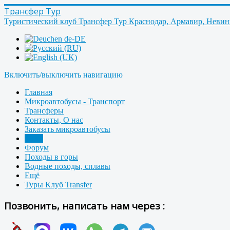
Трансфер Тур
Туристический клуб Трансфер Тур Краснодар, Армавир, Неви
Включить/выключить навигацию
Главная
Микроавтобусы - Транспорт
Трансферы
Контакты, О нас
Заказать микроавтобусы
Фото
Форум
Походы в горы
Водные походы, сплавы
Ещё
Туры Клуб Transfer
Позвонить, написать нам через :