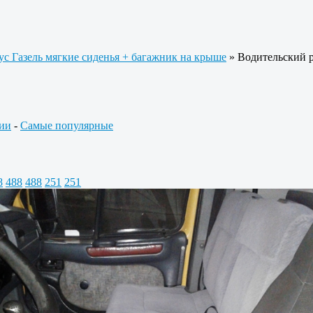
с Газель мягкие сиденья + багажник на крыше
» Водительский р
ии
-
Самые популярные
8
488
488
251
251