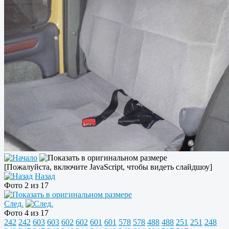
[Пожалуйста, включите JavaScript, чтобы видеть слайдшоу]
Назад
Фото 2 из 17
След.
Фото 4 из 17
242
242
603
603
602
602
601
601
578
578
488
488
251
251
248