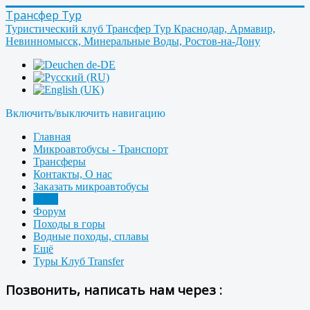
Трансфер Тур
Туристический клуб Трансфер Тур Краснодар, Армавир,
Невинномысск, Минеральные Воды, Ростов-на-Дону
Включить/выключить навигацию
Главная
Микроавтобусы - Транспорт
Трансферы
Контакты, О нас
Заказать микроавтобусы
Фото
Форум
Походы в горы
Водные походы, сплавы
Ещё
Туры Клуб Transfer
Позвонить, написать нам через :