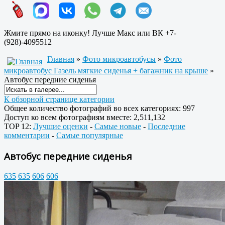
Жмите прямо на иконку! Лучше Макс или ВК +7-
(928)-4095512
Главная
»
Фото микроавтобусы
»
Фото
микроавтобус Газель мягкие сиденья + багажник на крыше
»
Автобус передние сиденья
К обзорной странице категории
Общее количество фотографий во всех категориях: 997
Доступ ко всем фотографиям вместе: 2,511,132
TOP 12:
Лучшие оценки
-
Самые новые
-
Последние
комментарии
-
Самые популярные
Автобус передние сиденья
635
635
606
606