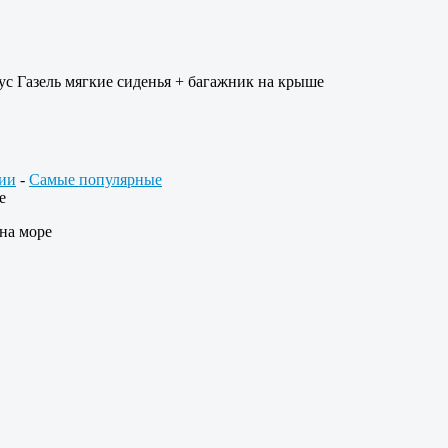
с Газель мягкие сиденья + багажник на крыше
ии
-
Самые популярные
е
 на море