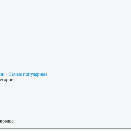
ии
-
Самые популярные
егории
а крыше