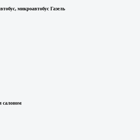
втобус, микроавтобус Газель
им салоном