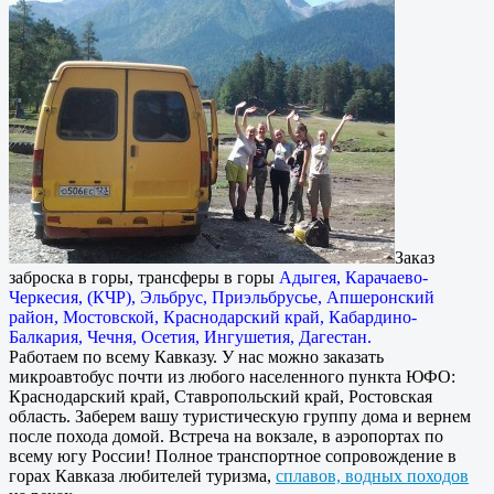
Заказ
заброска в горы, трансферы в горы
Адыгея, Карачаево-
Черкесия, (КЧР), Эльбрус, Приэльбрусье, Апшеронский
район, Мостовской, Краснодарский край, Кабардино-
Балкария, Чечня, Осетия, Ингушетия, Дагестан.
Работаем по всему Кавказу. У нас можно заказать
микроавтобус почти из любого населенного пункта ЮФО:
Краснодарский край, Ставропольский край, Ростовская
область. Заберем вашу туристическую группу дома и вернем
после похода домой. Встреча на вокзале, в аэропортах по
всему югу России! Полное транспортное сопровождение в
горах Кавказа любителей туризма,
сплавов, водных походов