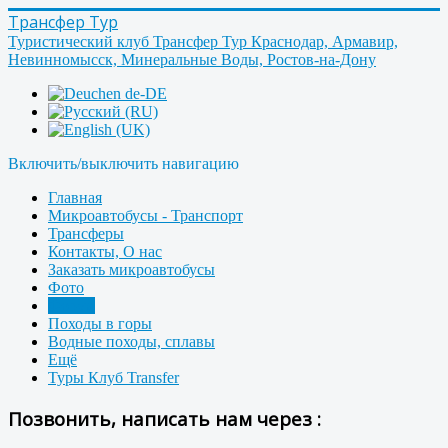
Трансфер Тур
Туристический клуб Трансфер Тур Краснодар, Армавир,
Невинномысск, Минеральные Воды, Ростов-на-Дону
Включить/выключить навигацию
Главная
Микроавтобусы - Транспорт
Трансферы
Контакты, О нас
Заказать микроавтобусы
Фото
Форум
Походы в горы
Водные походы, сплавы
Ещё
Туры Клуб Transfer
Позвонить, написать нам через :