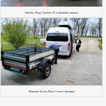
Автобус Форд Транзит 18 м Армавир заказать
Минивэн Toyota Hiace 14 мест Армавир