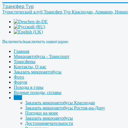
Трансфер Тур
Туристический клуб Трансфер Тур Краснодар, Армавир, Неви
Включить/выключить навигацию
Главная
Микроавтобусы - Транспорт
Трансферы
Контакты, О нас
Заказать микроавтобусы
Фото
Форум
Походы в горы
Водные походы, сплавы
Ещё
Заказать микроавтобусы Краснодар
Заказать микроавтобусы Ростов-на-Дону
Поездки на море
Заказать микроавтобусы
Достопримечательности