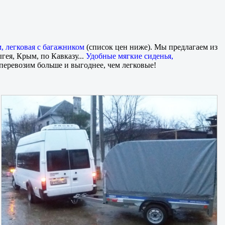
м, легковая с багажником
(список цен ниже). Мы предлагаем из
гея, Крым, по Кавказу...
Удобные мягкие сиденья,
еревозим больше и выгоднее, чем легковые!