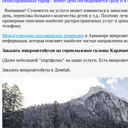
(Фиксированный тариф - значит цена обговаривается сразу и в 
Внимание! Стоимость на услуги может измениться в зависимо
день, перевозка большого количества детей и т.д.. Поэтому лу
примерные описания наиболее распространенных услуг и цены 
телефону.
Междугородние пассажирские перевозки
в Армавире микроавто
информация, которая поясняет наиболее частые направления ис
Заказать микроавтобусов на горнолыжные склоны Карачае
(Далее небольшой "портфолио" на наши услуги. Есть микроавт
Заказать микроавтобусы в Домбай.