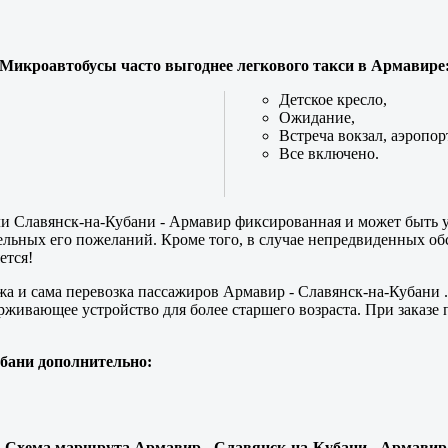
Микроавтобусы часто выгоднее легкового такси в Армавире
Детское кресло,
Ожидание,
Встреча вокзал, аэропор
Все включено.
и Славянск-на-Кубани - Армавир фиксированная и может быть у
льных его пожеланий. Кроме того, в случае непредвиденных обс
ется!
жа и сама перевозка пассажиров Армавир - Славянск-на-Кубани .
живающее устройство для более старшего возраста. При заказе п
бани дополнительно:
Схема маршрута Армавир - Славянск-на-Кубани - Армавир