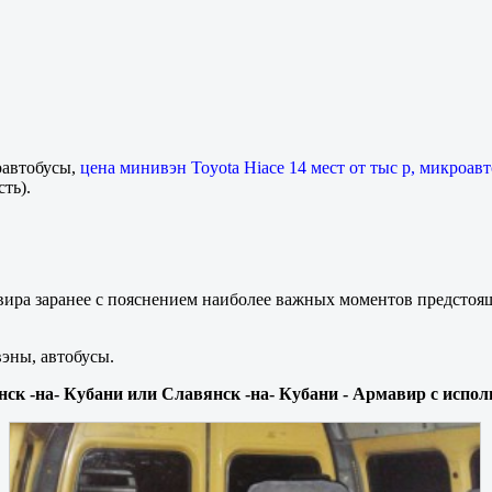
оавтобусы,
цена минивэн Toyota Hiace 14 мест от тыс р, микроавт
ть).
вира заранее с пояснением наиболее важных моментов предстоящ
вэны, автобусы.
нск -на- Кубани или Славянск -на- Кубани - Армавир с испол