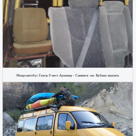
Микроавтобус Газель 9 мест Армавир - Славянск -на- Кубани заказать