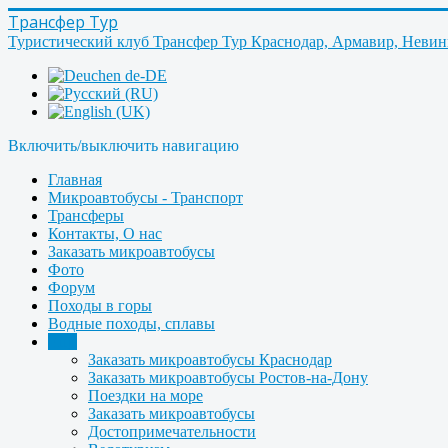
Трансфер Тур
Туристический клуб Трансфер Тур Краснодар, Армавир, Неви
Включить/выключить навигацию
Главная
Микроавтобусы - Транспорт
Трансферы
Контакты, О нас
Заказать микроавтобусы
Фото
Форум
Походы в горы
Водные походы, сплавы
Ещё
Заказать микроавтобусы Краснодар
Заказать микроавтобусы Ростов-на-Дону
Поездки на море
Заказать микроавтобусы
Достопримечательности