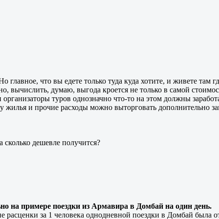
 главное, что вы едете только туда куда хотите, и живете там гд
, вычислить, думаю, выгода кроется не только в самой стоимост
 организаторы туров однозначно что-то на этом должны заработа
енду жилья и прочие расходы можно выторговать дополнительно з
на сколько дешевле получится?
о на примере поездки из Армавира в Домбай на один день.
 расценки за 1 человека однодневной поездки в Домбай была от