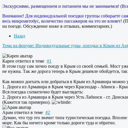
Экскурсиями, размещением и питанием мы не занимаемся! (Все
Внимание! Для индивидуальной поездки группы собираете сами
весь микроавтобус, количество пассажиров на это не влияет!
(П
на поезде. Обсуждение ниже в отзывах, комментариях.)
Назад
Тема на форуме: Индивидуальные туры, поездки в Крым из Ар
Карен
ответил в теме
#1
В этом году сам лично поеду в Крым со своей семьей. Мост уже 
не нужна. Так же дорога теперь в Крым дешевле обойдется, так
Как можно доехать или добраться в Крым из Армавира можно у
1. Дорога из Армавира в Крым через Краснодар - Абинск - Кры
Вся поездка схематично будет выглядеть:
2. Дорога из Армавира в Крым через Усть Лабинск - ст. Динска
(Кажется так примерно).
Арам
ответил в теме
#2
Думаю, что тур это значит типа туристическая поездка. Вполне
море. Как бы ничего кроме только дороги туда и обратно.