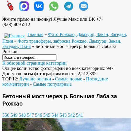
Жмите прямо на иконку! Лучше Макс или ВК +7-
(928)-4095512
Главная
»
Фото Рожкао, Дамхурц, Закан, Загедан,
Пхия
»
Фото трансферы, заброска Рожкао, Дамхурц, Закан,
Загедан, Пхия
» Бетонный мост через р. Большая Лаба за
Рожкао
К обзорной странице категории
Общее количество фотографий во всех категориях: 997
Доступ ко всем фотографиям вместе: 2,512,395
TOP 12:
Лучшие оценки
-
Самые новые
-
Последние
комментарии
-
Самые популярные
Бетонный мост через р. Большая Лаба за
Рожкао
550
549
548
547
546
545
544
543
542
541