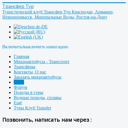
Трансфер Тур
Туристический клуб Трансфер Тур Краснодар, Армавир,
Невинномысск, Минеральные Воды, Ростов-на-Дону
Включить/выключить навигацию
Главная
Микроавтобусы - Транспорт
Трансферы
Контакты, О нас
Заказать микроавтобусы
Фото
Форум
Походы в горы
Водные походы, сплавы
Ещё
Туры Клуб Transfer
Позвонить, написать нам через :