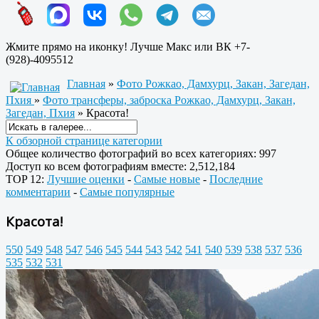
Жмите прямо на иконку! Лучше Макс или ВК +7-
(928)-4095512
Главная
»
Фото Рожкао, Дамхурц, Закан, Загедан,
Пхия
»
Фото трансферы, заброска Рожкао, Дамхурц, Закан,
Загедан, Пхия
» Красота!
К обзорной странице категории
Общее количество фотографий во всех категориях: 997
Доступ ко всем фотографиям вместе: 2,512,184
TOP 12:
Лучшие оценки
-
Самые новые
-
Последние
комментарии
-
Самые популярные
Красота!
550
549
548
547
546
545
544
543
542
541
540
539
538
537
536
535
532
531