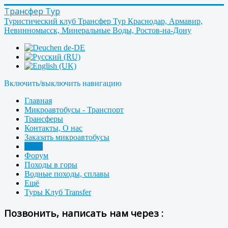
Трансфер Тур
Туристический клуб Трансфер Тур Краснодар, Армавир,
Невинномысск, Минеральные Воды, Ростов-на-Дону
Включить/выключить навигацию
Главная
Микроавтобусы - Транспорт
Трансферы
Контакты, О нас
Заказать микроавтобусы
Фото
Форум
Походы в горы
Водные походы, сплавы
Ещё
Туры Клуб Transfer
Позвонить, написать нам через :