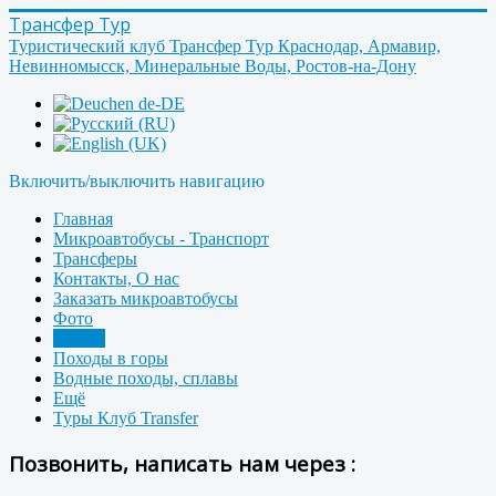
Трансфер Тур
Туристический клуб Трансфер Тур Краснодар, Армавир,
Невинномысск, Минеральные Воды, Ростов-на-Дону
Включить/выключить навигацию
Главная
Микроавтобусы - Транспорт
Трансферы
Контакты, О нас
Заказать микроавтобусы
Фото
Форум
Походы в горы
Водные походы, сплавы
Ещё
Туры Клуб Transfer
Позвонить, написать нам через :