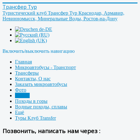
Трансфер Тур
Туристический клуб Трансфер Тур Краснодар, Армавир,
Невинномысск, Минеральные Воды, Ростов-на-Дону
Включить/выключить навигацию
Главная
Микроавтобусы - Транспорт
Трансферы
Контакты, О нас
Заказать микроавтобусы
Фото
Форум
Походы в горы
Водные походы, сплавы
Ещё
Туры Клуб Transfer
Позвонить, написать нам через :