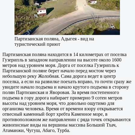
Партизанская поляна, Адыгея - вид на
туристический приют
Партизанская поляна находится в 14 километрах от поселка
Гузерипль в западном направлении на высоте около 1600
метров над уровнем моря. Дорга от поселка Гузерипль к
Партизанской поляне берет начало перед мостом через
небольшую реку Жолобная. Сама дорога ведет в центр
поселка, а если на развилке поехать вправо, то почти сразу же
увидите начало подъема и начало крутого подъема в сторону
полян Партизанская и Яворовая. За время постепенного
подъема в гору дорога набирает примерно 9 сотен метров
высоты над уровнем моря, что довольно ощутимо для
организма человека. Время от времени взору открывается
отвесный каменный борт хребта Каменное море, в
противоположном же направлении с ряда точек открываются
живописные виды на вершины массива Большой Тхач,
Атаманжи, Чугуш, Абаго, Турба.