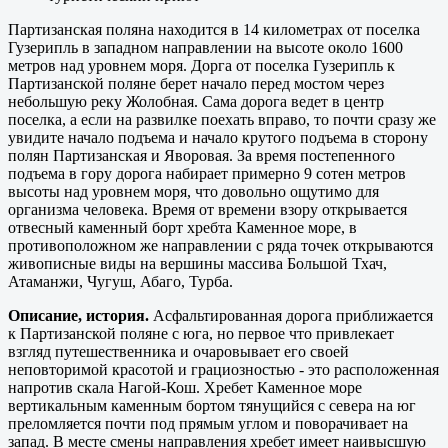
Партизанская поляна находится в 14 километрах от поселка
Гузерипль в западном направлении на высоте около 1600
метров над уровнем моря. Дорга от поселка Гузерипль к
Партизанской поляне берет начало перед мостом через
небольшую реку Жолобная. Сама дорога ведет в центр
поселка, а если на развилке поехать вправо, то почти сразу же
увидите начало подъема и начало крутого подъема в сторону
полян Партизанская и Яворовая. За время постепенного
подъема в гору дорога набирает примерно 9 сотен метров
высоты над уровнем моря, что довольно ощутимо для
организма человека. Время от времени взору открывается
отвесный каменный борт хребта Каменное море, в
противоположном же направлении с ряда точек открываются
живописные виды на вершины массива Большой Тхач,
Атаманжи, Чугуш, Абаго, Турба.
Описание, история.
Асфальтированная дорога приближается
к Партизанской поляне с юга, но первое что привлекает
взгляд путешественника и очаровывает его своей
неповторимой красотой и грациозностью - это расположенная
напротив скала Нагой-Кош. Хребет Каменное море
вертикальным каменным бортом тянущийся с севера на юг
преломляется почти под прямым углом и поворачивает на
запад. В месте смены направления хребет имеет наивысшую