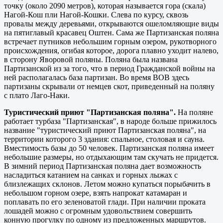
точку (около 2090 метров), которая называется гора (скала)
Нагой-Кош пли Нагой-Кошки. Слева по курсу, сквозь
провалы между деревьями, открываются ошеломляющие виды
на пятиглавый красавец Оштен. Сама же Партизанская поляна
встречает путников небольшим горным озером, рукотворного
происхождения, огибая которое, дорога плавно уходит налево,
в сторону Яворовой поляны. Поляна была названа
Партизанской из за того, что в период Гражданской войны на
ней располагалась база партизан. Во время ВОВ здесь
партизаны скрывали от немцев скот, приведенный на поляну
с плато Лаго-Наки.
Туристический приют "Партизанская поляна".
На поляне
работает турбаза "Партизанская", в народе больше прижилось
название "туристический приют Партизанская поляна", на
территории которого 3 здания: спальное, столовая и сауна.
Вместимость базы до 50 человек. Партизанская поляна имеет
небольшие размеры, но отдыхающим там скучать не придется.
В зимний период Партизанская поляна дает возможность
насладиться катанием на санках и горных лыжах с
близлежащих склонов. Летом можно купаться порыбачить в
небольшом горном озере, взять напрокат катамаран и
поплавать по его зеленоватой глади. При наличии проката
лошадей можно с огромным удовольствием совершить
конную прогулку по одному из предложенных маршрутов.