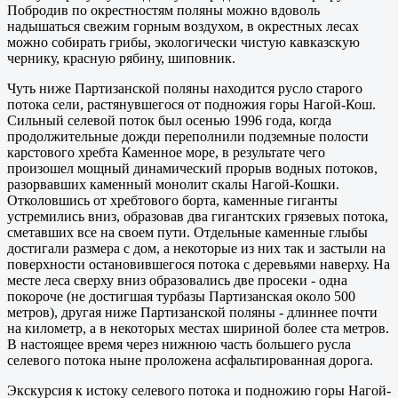
Побродив по окрестностям поляны можно вдоволь
надышаться свежим горным воздухом, в окрестных лесах
можно собирать грибы, экологически чистую кавказскую
чернику, красную рябину, шиповник.
Чуть ниже Партизанской поляны находится русло старого
потока сели, растянувшегося от подножия горы Нагой-Кош.
Сильный селевой поток был осенью 1996 года, когда
продолжительные дожди переполнили подземные полости
карстового хребта Каменное море, в результате чего
произошел мощный динамический прорыв водных потоков,
разорвавших каменный монолит скалы Нагой-Кошки.
Отколовшись от хребтового борта, каменные гиганты
устремились вниз, образовав два гигантских грязевых потока,
сметавших все на своем пути. Отдельные каменные глыбы
достигали размера с дом, а некоторые из них так и застыли на
поверхности остановившегося потока с деревьями наверху. На
месте леса сверху вниз образовались две просеки - одна
покороче (не достигшая турбазы Партизанская около 500
метров), другая ниже Партизанской поляны - длиннее почти
на километр, а в некоторых местах шириной более ста метров.
В настоящее время через нижнюю часть большего русла
селевого потока ныне проложена асфальтированная дорога.
Экскурсия к истоку селевого потока и подножию горы Нагой-