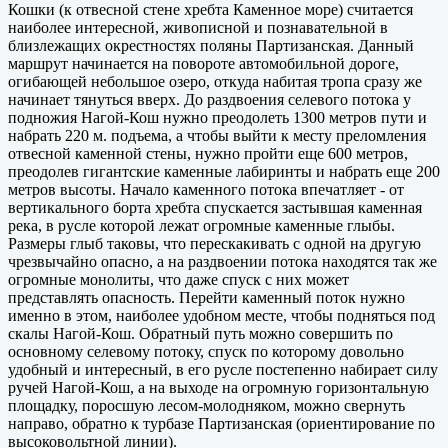
Кошки (к отвесной стене хребта Каменное море) считается
наиболее интересной, живописной и познавательной в
близлежащих окрестностях поляны Партизанская. Данный
маршрут начинается на повороте автомобильной дороге,
огибающей небольшое озеро, откуда набитая тропа сразу же
начинает тянуться вверх. До раздвоения селевого потока у
подножия Нагой-Кош нужно преодолеть 1300 метров пути и
набрать 220 м. подъема, а чтобы выйти к месту преломления
отвесной каменной стены, нужно пройти еще 600 метров,
преодолев гигантские каменные лабиринты и набрать еще 200
метров высоты. Начало каменного потока впечатляет - от
вертикального борта хребта спускается застывшая каменная
река, в русле которой лежат огромные каменные глыбы.
Размеры глыб таковы, что перескакивать с одной на другую
чрезвычайно опасно, а на раздвоении потока находятся так же
огромные монолиты, что даже спуск с них может
представлять опасность. Перейти каменный поток нужно
именно в этом, наиболее удобном месте, чтобы подняться под
скалы Нагой-Кош. Обратный путь можно совершить по
основному селевому потоку, спуск по которому довольно
удобный и интересный, в его русле постепенно набирает силу
ручей Нагой-Кош, а на выходе на огромную горизонтальную
площадку, поросшую лесом-молодняком, можно свернуть
направо, обратно к турбазе Партизанская (ориентирование по
высоковольтной линии).