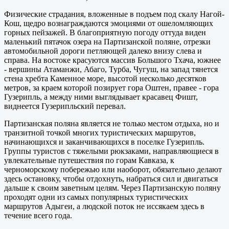
Физические страдания, вложенные в подъем под скалу Нагой-
Кош, щедро вознаграждаются эмоциями от ошеломляющих
горных пейзажей. В благоприятную погоду оттуда виден
маленький пятачок озера на Партизанской поляне, отрезки
автомобильной дороги петляющей далеко внизу слева и
справа. На востоке красуются массив Большого Тхача, южнее
- вершины Атаманжи, Абаго, Турба, Чугуш, на запад тянется
стена хребта Каменное море, высотой несколько десятков
метров, за краем которой позирует гора Оштен, правее - гора
Гузерипль, а между ними выглядывает красавец Фишт,
виднеется Гузерипльский перевал.
Партизанская поляна является не только местом отдыха, но и
транзитной точкой многих туристических маршрутов,
начинающихся и заканчивающихся в поселке Гузерипль.
Группы туристов с тяжелыми рюкзаками, направляющиеся в
увлекательные путешествия по горам Кавказа, к
черноморскому побережью или наоборот, обязательно делают
здесь остановку, чтобы отдохнуть, набраться сил и двигаться
дальше к своим заветным целям. Через Партизанскую поляну
проходят одни из самых популярных туристических
маршрутов Адыгеи, а людской поток не иссякаем здесь в
течение всего года.