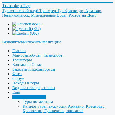
Трансфер Тур
Туристический клуб Трансфер Тур Краснодар, Армавир,
Невинномысск, Минеральные Воды, Ростов-на-Дону
Включить/выключить навигацию
Главная
Микроавтобусы - Транспорт
Трансферы
Контакты, О нас
Заказать микроавтобусы
Фото
Форум
Походы в горы
Водные походы, сплавы
Ещё
Туры Клуб Transfer
Туры по месяцам
Каталог туры, экскурсии Армавир, Краснодар,
Кропоткин, Гулькевичи, описание