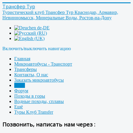
Трансфер Тур
Туристический клуб Трансфер Тур Краснодар, Армавир,
Невинномысск, Минеральные Воды, Ростов-на-Дону
Включить/выключить навигацию
Главная
Микроавтобусы - Транспорт
Трансферы
Контакты, О нас
Заказать микроавтобусы
Фото
Форум
Походы в горы
Водные походы, сплавы
Ещё
Туры Клуб Transfer
Позвонить, написать нам через :