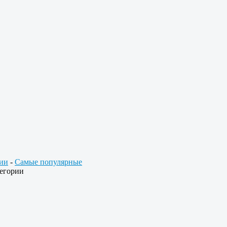
ии
-
Самые популярные
егории