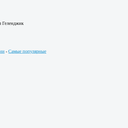
л Геленджик
ии
-
Самые популярные