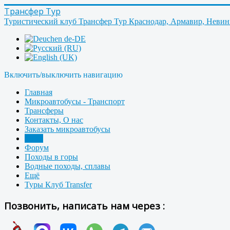
Трансфер Тур
Туристический клуб Трансфер Тур Краснодар, Армавир, Неви
Включить/выключить навигацию
Главная
Микроавтобусы - Транспорт
Трансферы
Контакты, О нас
Заказать микроавтобусы
Фото
Форум
Походы в горы
Водные походы, сплавы
Ещё
Туры Клуб Transfer
Позвонить, написать нам через :