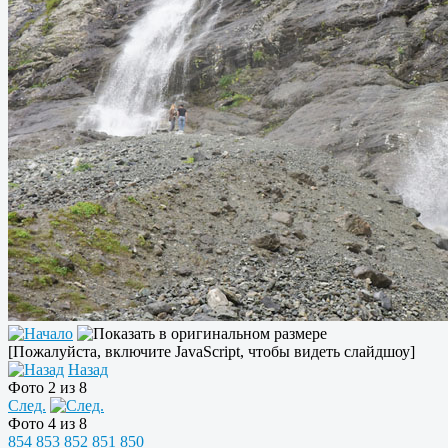
[Пожалуйста, включите JavaScript, чтобы видеть слайдшоу]
Назад
Фото 2 из 8
След.
Фото 4 из 8
854
853
852
851
850