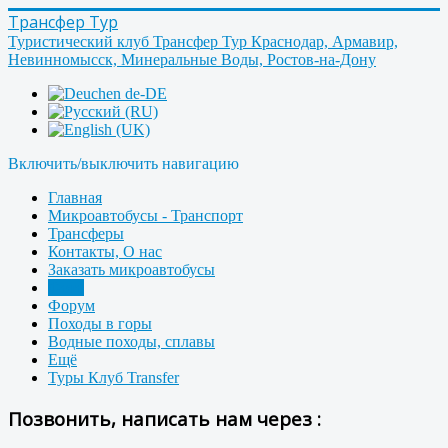
Трансфер Тур
Туристический клуб Трансфер Тур Краснодар, Армавир,
Невинномысск, Минеральные Воды, Ростов-на-Дону
Включить/выключить навигацию
Главная
Микроавтобусы - Транспорт
Трансферы
Контакты, О нас
Заказать микроавтобусы
Фото
Форум
Походы в горы
Водные походы, сплавы
Ещё
Туры Клуб Transfer
Позвонить, написать нам через :