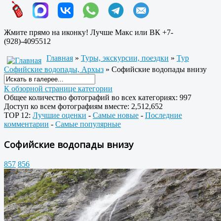
Жмите прямо на иконку! Лучше Макс или ВК +7-
(928)-4095512
Главная
»
Туры, экскурсии, поездки
»
Тур
Софийские водопады, Архыз
» Софийские водопады внизу
К обзорной странице категории
Общее количество фотографий во всех категориях: 997
Доступ ко всем фотографиям вместе: 2,512,652
TOP 12:
Лучшие оценки
-
Самые новые
-
Последние
комментарии
-
Самые популярные
Софийские водопады внизу
857
856