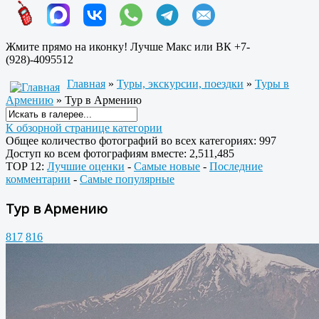
Жмите прямо на иконку! Лучше Макс или ВК +7-
(928)-4095512
Главная
»
Туры, экскурсии, поездки
»
Туры в
Армению
» Тур в Армению
К обзорной странице категории
Общее количество фотографий во всех категориях: 997
Доступ ко всем фотографиям вместе: 2,511,485
TOP 12:
Лучшие оценки
-
Самые новые
-
Последние
комментарии
-
Самые популярные
Тур в Армению
817
816