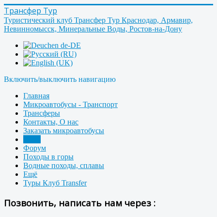
Трансфер Тур
Туристический клуб Трансфер Тур Краснодар, Армавир,
Невинномысск, Минеральные Воды, Ростов-на-Дону
Включить/выключить навигацию
Главная
Микроавтобусы - Транспорт
Трансферы
Контакты, О нас
Заказать микроавтобусы
Фото
Форум
Походы в горы
Водные походы, сплавы
Ещё
Туры Клуб Transfer
Позвонить, написать нам через :