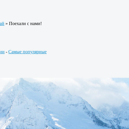
ай
» Поехали с нами!
ии
-
Самые популярные