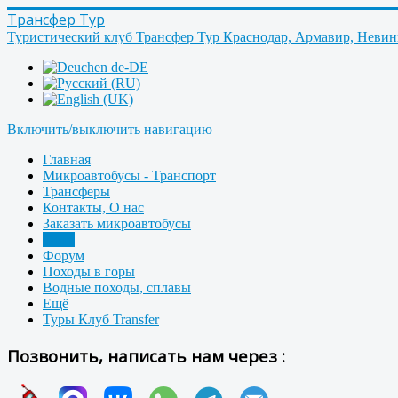
Трансфер Тур
Туристический клуб Трансфер Тур Краснодар, Армавир, Неви
Включить/выключить навигацию
Главная
Микроавтобусы - Транспорт
Трансферы
Контакты, О нас
Заказать микроавтобусы
Фото
Форум
Походы в горы
Водные походы, сплавы
Ещё
Туры Клуб Transfer
Позвонить, написать нам через :