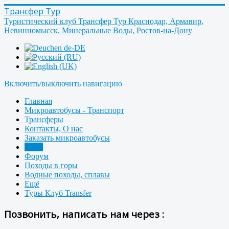
Трансфер Тур
Туристический клуб Трансфер Тур Краснодар, Армавир,
Невинномысск, Минеральные Воды, Ростов-на-Дону
Включить/выключить навигацию
Главная
Микроавтобусы - Транспорт
Трансферы
Контакты, О нас
Заказать микроавтобусы
Фото
Форум
Походы в горы
Водные походы, сплавы
Ещё
Туры Клуб Transfer
Позвонить, написать нам через :