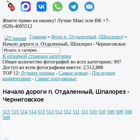
Жмите прямо на иконку! Лучше Макс или ВК +7-
(928)-4095512
Главная
»
Фото п. Отдаленный, (Шпалорез)
»
Начало дороги п. Отдаленный, Шпалорез - Черниговское
К обзорной странице категории
Общее количество фотографий во всех категориях: 997
Доступ ко всем фотографиям вместе: 2,512,888
TOP 12:
Лучшие оценки
-
Самые новые
-
Последние
комментарии
-
Самые популярные
Начало дороги п. Отдаленный, Шпалорез -
Черниговское
515
515
514
514
513
513
512
512
511
511
510
510
509
509
508
508