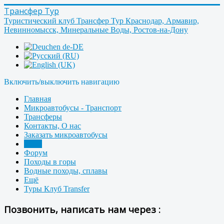
Трансфер Тур
Туристический клуб Трансфер Тур Краснодар, Армавир,
Невинномысск, Минеральные Воды, Ростов-на-Дону
Включить/выключить навигацию
Главная
Микроавтобусы - Транспорт
Трансферы
Контакты, О нас
Заказать микроавтобусы
Фото
Форум
Походы в горы
Водные походы, сплавы
Ещё
Туры Клуб Transfer
Позвонить, написать нам через :