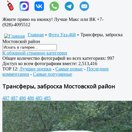
Жмите прямо на иконку! Лучше Макс или ВК +7-
(928)-4095512
Главная
»
Фото Уаз-468
» Трансферы, заброска
Мостовской район
К обзорной странице категории
Общее количество фотографий во всех категориях: 997
Доступ ко всем фотографиям вместе: 2,513,416
TOP 12:
Лучшие оценки
-
Самые новые
-
Последние
комментарии
-
Самые популярные
Трансферы, заброска Мостовской район
487
487
486
486
485
485