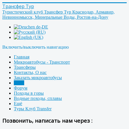
Трансфер Тур
Туристический клуб Трансфер Тур Краснодар, Армавир,
Невинномысск, Минеральные Воды, Ростов-на-Дону
Включить/выключить навигацию
Главная
Микроавтобусы - Транспорт
Трансферы
Контакты, О нас
Заказать микроавтобусы
Фото
Форум
Походы в горы
Водные походы, сплавы
Ещё
Туры Клуб Transfer
Позвонить, написать нам через :