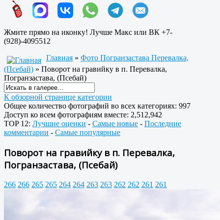
Жмите прямо на иконку! Лучше Макс или ВК +7-
(928)-4095512
Главная
»
Фото Погранзастава Перевалка,
(Псебай)
» Поворот на гравийку в п. Перевалка,
Погранзастава, (Псебай)
К обзорной странице категории
Общее количество фотографий во всех категориях: 997
Доступ ко всем фотографиям вместе: 2,512,942
TOP 12:
Лучшие оценки
-
Самые новые
-
Последние
комментарии
-
Самые популярные
Поворот на гравийку в п. Перевалка,
Погранзастава, (Псебай)
266
266
265
265
264
264
263
263
262
262
261
261