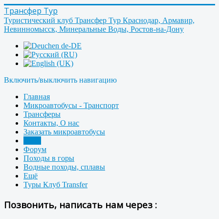
Трансфер Тур
Туристический клуб Трансфер Тур Краснодар, Армавир,
Невинномысск, Минеральные Воды, Ростов-на-Дону
Включить/выключить навигацию
Главная
Микроавтобусы - Транспорт
Трансферы
Контакты, О нас
Заказать микроавтобусы
Фото
Форум
Походы в горы
Водные походы, сплавы
Ещё
Туры Клуб Transfer
Позвонить, написать нам через :