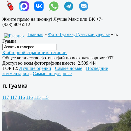
Жмите прямо на иконку! Лучше Макс или ВК +7-
(928)-4095512
Главная
»
Фото Гуамка, Гуамское ущелье
» п.
Гуамка
К обзорной странице категории
Общее количество фотографий во всех категориях: 997
Доступ ко всем фотографиям вместе: 2,509,444
TOP 12:
Лучшие оценки
-
Самые новые
-
Последние
комментарии
-
Самые популярные
п. Гуамка
117
117
116
116
115
115