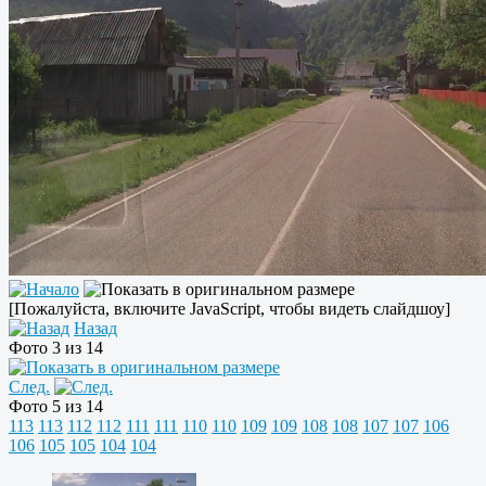
[Пожалуйста, включите JavaScript, чтобы видеть слайдшоу]
Назад
Фото 3 из 14
След.
Фото 5 из 14
113
113
112
112
111
111
110
110
109
109
108
108
107
107
106
106
105
105
104
104