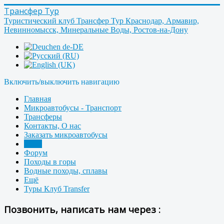
Трансфер Тур
Туристический клуб Трансфер Тур Краснодар, Армавир,
Невинномысск, Минеральные Воды, Ростов-на-Дону
Включить/выключить навигацию
Главная
Микроавтобусы - Транспорт
Трансферы
Контакты, О нас
Заказать микроавтобусы
Фото
Форум
Походы в горы
Водные походы, сплавы
Ещё
Туры Клуб Transfer
Позвонить, написать нам через :