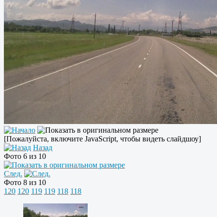
[Пожалуйста, включите JavaScript, чтобы видеть слайдшоу]
Назад
Фото 6 из 10
След.
Фото 8 из 10
120
120
119
119
118
118