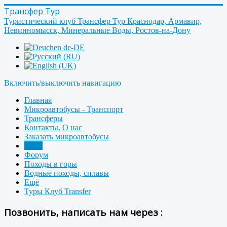
Трансфер Тур
Туристический клуб Трансфер Тур Краснодар, Армавир,
Невинномысск, Минеральные Воды, Ростов-на-Дону
Включить/выключить навигацию
Главная
Микроавтобусы - Транспорт
Трансферы
Контакты, О нас
Заказать микроавтобусы
Фото
Форум
Походы в горы
Водные походы, сплавы
Ещё
Туры Клуб Transfer
Позвонить, написать нам через :