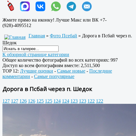
Жмите прямо на иконку! Лучше Макс или ВК +7-
(928)-4095512
Главная
»
Фото Псебай
» Дорога в Псбай через п.
Шедок
К обзорной странице категории
Общее количество фотографий во всех категориях: 997
Доступ ко всем фотографиям вместе: 2,511,500
TOP 12:
Лучшие оценки
-
Самые новые
-
Последние
комментарии
-
Самые популярные
Дорога в Псбай через п. Шедок
127
127
126
126
125
125
124
124
123
123
122
122