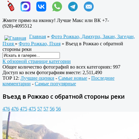
Жмите прямо на иконку! Лучше Макс или ВК +7-
(928)-4095512
Главная
»
Фото Рожкао, Дамхурц, Закан, Загедан,
Пхия
»
Фото Рожкао, Пхия
» Въезд в Рожкао с обратной
стороны реки
К обзорной странице категории
Общее количество фотографий во всех категориях: 997
Доступ ко всем фотографиям вместе: 2,511,490
TOP 12:
Лучшие оценки
-
Самые новые
-
Последние
комментарии
-
Самые популярные
Въезд в Рожкао с обратной стороны реки
476
476
475
475
57
57
56
56