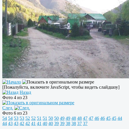
[Пожалуйста, включите JavaScript, чтобы видеть слайдшоу]
Назад
Фото 4 из 23
След.
Фото 6 из 23
54
54
53
53
52
52
51
51
50
50
49
49
48
48
47
47
46
46
45
45
44
44
43
43
42
42
41
41
40
40
39
39
38
38
37
37