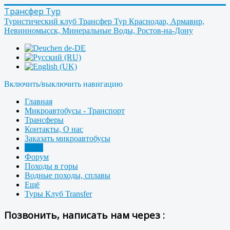
Трансфер Тур
Туристический клуб Трансфер Тур Краснодар, Армавир,
Невинномысск, Минеральные Воды, Ростов-на-Дону
Включить/выключить навигацию
Главная
Микроавтобусы - Транспорт
Трансферы
Контакты, О нас
Заказать микроавтобусы
Фото
Форум
Походы в горы
Водные походы, сплавы
Ещё
Туры Клуб Transfer
Позвонить, написать нам через :