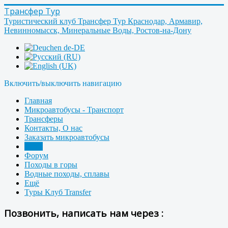
Трансфер Тур
Туристический клуб Трансфер Тур Краснодар, Армавир,
Невинномысск, Минеральные Воды, Ростов-на-Дону
Включить/выключить навигацию
Главная
Микроавтобусы - Транспорт
Трансферы
Контакты, О нас
Заказать микроавтобусы
Фото
Форум
Походы в горы
Водные походы, сплавы
Ещё
Туры Клуб Transfer
Позвонить, написать нам через :