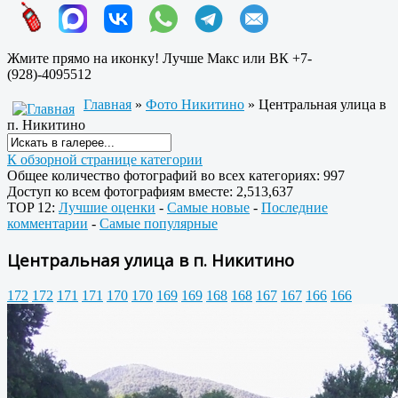
Жмите прямо на иконку! Лучше Макс или ВК +7-
(928)-4095512
Главная
»
Фото Никитино
» Центральная улица в
п. Никитино
К обзорной странице категории
Общее количество фотографий во всех категориях: 997
Доступ ко всем фотографиям вместе: 2,513,637
TOP 12:
Лучшие оценки
-
Самые новые
-
Последние
комментарии
-
Самые популярные
Центральная улица в п. Никитино
172
172
171
171
170
170
169
169
168
168
167
167
166
166