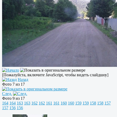
[Пожалуйста, включите JavaScript, чтобы видеть слайдшоу]
Назад
Фото 7 из 17
След.
Фото 9 из 17
164
164
163
163
162
162
161
161
160
160
159
159
158
158
157
157
156
156