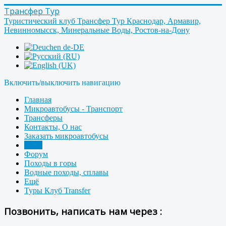
Трансфер Тур
Туристический клуб Трансфер Тур Краснодар, Армавир,
Невинномысск, Минеральные Воды, Ростов-на-Дону
Включить/выключить навигацию
Главная
Микроавтобусы - Транспорт
Трансферы
Контакты, О нас
Заказать микроавтобусы
Фото
Форум
Походы в горы
Водные походы, сплавы
Ещё
Туры Клуб Transfer
Позвонить, написать нам через :