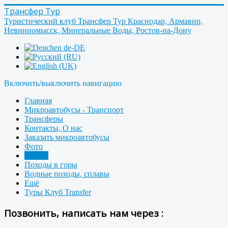
Трансфер Тур
Туристический клуб Трансфер Тур Краснодар, Армавир,
Невинномысск, Минеральные Воды, Ростов-на-Дону
Включить/выключить навигацию
Главная
Микроавтобусы - Транспорт
Трансферы
Контакты, О нас
Заказать микроавтобусы
Фото
Форум
Походы в горы
Водные походы, сплавы
Ещё
Туры Клуб Transfer
Позвонить, написать нам через :