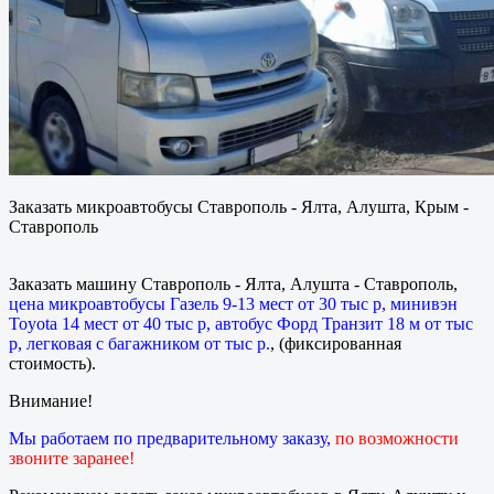
Заказать микроавтобусы Ставрополь - Ялта, Алушта, Крым -
Ставрополь
Заказать машину Ставрополь - Ялта, Алушта - Ставрополь,
цена микроавтобусы Газель 9-13 мест от 30 тыс р, минивэн
Toyota 14 мест от 40 тыс р, автобус Форд Транзит 18 м от тыс
р, легковая с багажником от тыс р.
, (фиксированная
стоимость).
Внимание!
Мы работаем по предварительному заказу,
по возможности
звоните заранее!