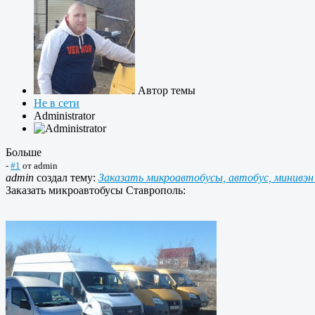
Автор темы
Не в сети
Administrator
Больше
-
#1
от
admin
admin
создал тему:
Заказать микроавтобусы, автобус, минивэн
Заказать микроавтобусы Ставрополь: