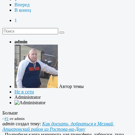
Вперед
В конец
1
admin
Автор темы
Не в сети
Administrator
Больше
-
#1
от
admin
admin
создал тему:
Как доехать, добраться в Мезмай,
Апшеронский район из Ростова-на-Дону
Подробная карта маршрута для трансфера, заброски, тура