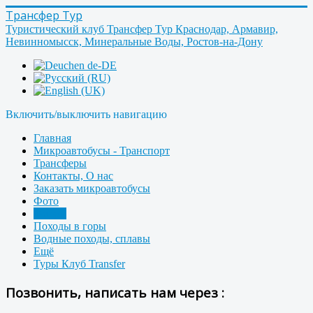
Трансфер Тур
Туристический клуб Трансфер Тур Краснодар, Армавир,
Невинномысск, Минеральные Воды, Ростов-на-Дону
Включить/выключить навигацию
Главная
Микроавтобусы - Транспорт
Трансферы
Контакты, О нас
Заказать микроавтобусы
Фото
Форум
Походы в горы
Водные походы, сплавы
Ещё
Туры Клуб Transfer
Позвонить, написать нам через :