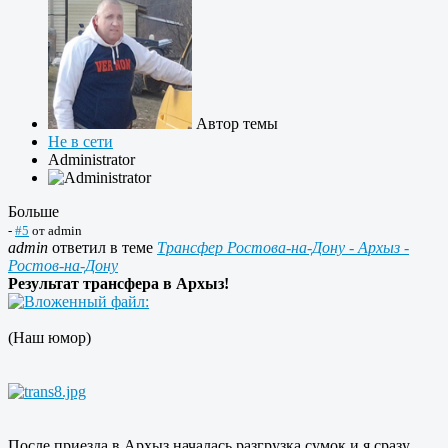
Автор темы
Не в сети
Administrator
Больше
-
#5
от
admin
admin
ответил в теме
Трансфер Ростова-на-Дону - Архыз -
Ростов-на-Дону
Результат трансфера в Архыз!
(Наш юмор)
После приезда в Архыз началась разгрузка сумок и я сразу