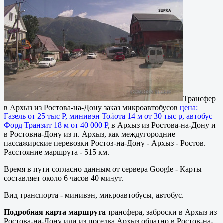
Трансфер
в Архыз из Ростова-на-Дону заказ микроавтобусов
цена:
Газель от 25 тыс Р, минивэн Тойота 14 м от 30 тыс р, автобус
Форд Транзит 18 м от 40 000 Р
, в Архыз из Ростова-на-Дону и
в Ростовна-Дону из п. Архыз, как междугородние
пассажирские перевозки Ростов-на-Дону - Архыз - Ростов.
Расстояние маршрута - 515 км.
Время в пути согласно данным от сервера Google - Карты
составляет около 6 часов 40 минут.
Вид транспорта - минивэн, микроавтобусы, автобус.
Подробная карта маршрута
трансфера, заброски в Архыз из
Ростова-на-Дону или из поселка Архыз обратно в Ростов-на-