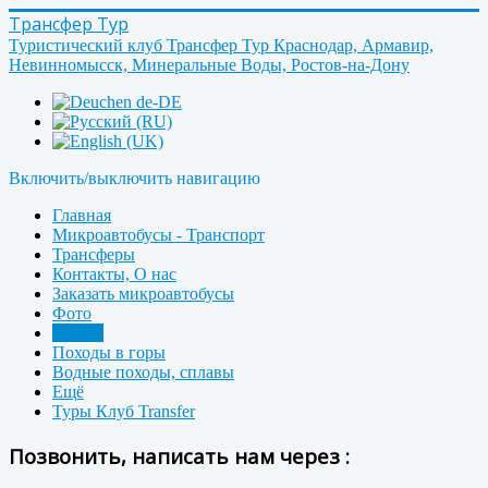
Трансфер Тур
Туристический клуб Трансфер Тур Краснодар, Армавир,
Невинномысск, Минеральные Воды, Ростов-на-Дону
Включить/выключить навигацию
Главная
Микроавтобусы - Транспорт
Трансферы
Контакты, О нас
Заказать микроавтобусы
Фото
Форум
Походы в горы
Водные походы, сплавы
Ещё
Туры Клуб Transfer
Позвонить, написать нам через :