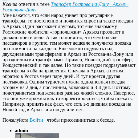
Ксения
ответил в теме
Трансфер Ростова-на-Дону - Архыз -
Ростов-на-Дону
Мне кажется, что если народ узнает про регулярные
трансферы, то постепенно и появится спрос на такие поездки
в Архыз. Один расскажет другому, тот еще знакомому.
Ростовские любители «горнолыжки» Архыза прознают и
должно пойти дело. А так то понятно, что чем больше
пассажиров в группе, тем может дешевле получится поездка
по стоимости на каждого. Еще можно подумать над
двухдневными трансферами в Архыз из Ростова-на-Дону или
праздничными трансферами. Пример, Новогодний трансфер,
Рождественский и так далее. Но такие поездки подразумевают
трансферы в оба направления. Сначала в Архыз, а потом
обратно в Ростов через пару дней. И тут кроется другая
нестыковка. Одним туристам нужна однодневная поездка,
вторым на 2 дня, а последним, возможно и 3-4 дня. Поэтому
подстраиваться под желания разных людей сложно. Наверное,
это они уже должны как то корректироваться, чтобы поехать.
Например, принять как факт, что есть з-х дневная поездка на
Новый год в Архыз и я поеду или нет.
Пожалуйста
Войти
, чтобы присоединиться к беседе.
admin