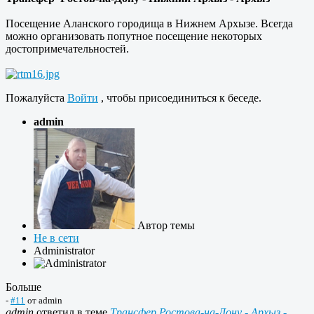
Посещение Аланского городища в Нижнем Архызе. Всегда
можно организовать попутное посещение некоторых
достопримечательностей.
Пожалуйста
Войти
, чтобы присоединиться к беседе.
admin
Автор темы
Не в сети
Administrator
Больше
-
#11
от
admin
admin
ответил в теме
Трансфер Ростова-на-Дону - Архыз -