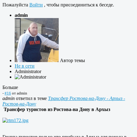
Пожалуйста
Войти
, чтобы присоединиться к беседе.
admin
Автор темы
Не в сети
Administrator
Больше
-
#16
от
admin
admin
ответил в теме
Трансфер Ростова-на-Дону - Архыз -
Ростов-на-Дону
Трансфер туристов из Ростова-на Дону в Архыз
Группа туристов только что прибыла в Архыз для похода в