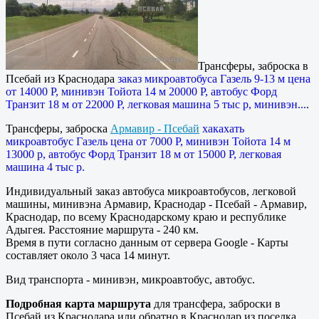
Трансферы, заброска в
Псебай из Краснодара
заказ микроавтобуса Газель 9-13 м цена
от 14000 Р, минивэн Тойота 14 м 20000 Р, автобус Форд
Транзит 18 м от 22000 Р, легковая машина 5 тыс р, минивэн...
.
Трансферы, заброска
Армавир - Псебай
хакахать
микроавтобус Газель цена от 7000 Р, минивэн Тойота 14 м
13000 р, автобус Форд Транзит 18 м от 15000 Р, легковая
машина 4 тыс р.
Индивидуальный заказ автобуса микроавтобусов, легковой
машины, минивэна Армавир, Краснодар - Псебай - Армавир,
Краснодар, по всему Краснодарскому краю и республике
Адыгея. Расстояние маршрута - 240 км.
Время в пути согласно данным от сервера Google - Карты
составляет около 3 часа 14 минут.
Вид транспорта - минивэн, микроавтобус, автобус.
Подробная карта маршрута
для трансфера, заброски в
Псебай из Краснодара или обратно в Краснодар из поселка