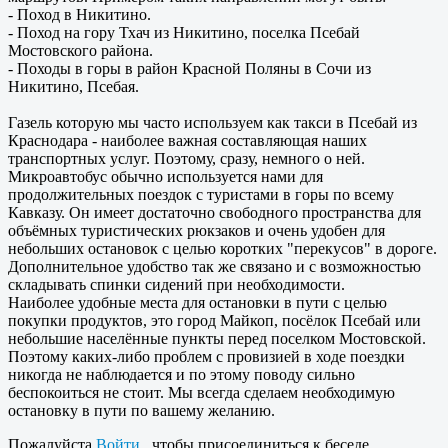
- Поход в Никитино.
- Поход на гору Тхач из Никитино, поселка Псебай
Мостовского района.
- Походы в горы в район Красной Поляны в Сочи из
Никитино, Псебая.
Газель которую мы часто используем как такси в Псебай из
Краснодара - наиболее важная составляющая наших
транспортных услуг. Поэтому, сразу, немного о ней.
Микроавтобус обычно используется нами для
продолжительных поездок с туристами в горы по всему
Кавказу. Он имеет достаточно свободного пространства для
объёмных туристических рюкзаков и очень удобен для
небольших остановок с целью коротких "перекусов" в дороге.
Дополнительное удобство так же связано и с возможностью
складывать спинки сидений при необходимости.
Наиболее удобные места для остановки в пути с целью
покупки продуктов, это город Майкоп, посёлок Псебай или
небольшие населённые пункты перед поселком Мостовской.
Поэтому каких-либо проблем с провизией в ходе поездки
никогда не наблюдается и по этому поводу сильно
беспокоиться не стоит. Мы всегда сделаем необходимую
остановку в пути по вашему желанию.
Пожалуйста
Войти
, чтобы присоединиться к беседе.