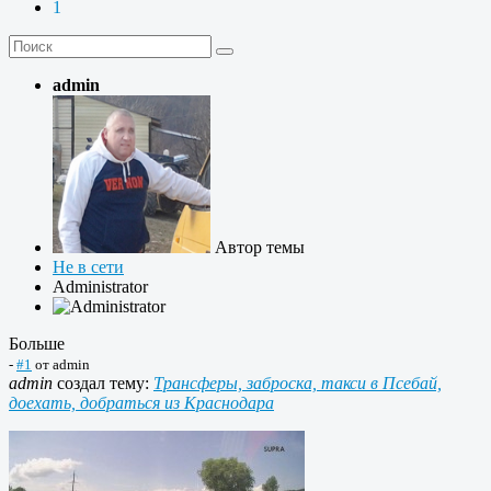
1
admin
Автор темы
Не в сети
Administrator
Больше
-
#1
от
admin
admin
создал тему:
Трансферы, заброска, такси в Псебай,
доехать, добраться из Краснодара