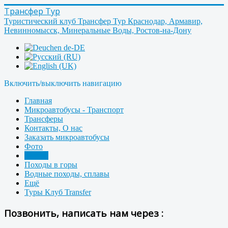
Трансфер Тур
Туристический клуб Трансфер Тур Краснодар, Армавир,
Невинномысск, Минеральные Воды, Ростов-на-Дону
Включить/выключить навигацию
Главная
Микроавтобусы - Транспорт
Трансферы
Контакты, О нас
Заказать микроавтобусы
Фото
Форум
Походы в горы
Водные походы, сплавы
Ещё
Туры Клуб Transfer
Позвонить, написать нам через :