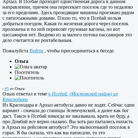
Архыз. В Псебае проходит единственная дорога в данном
направлении, причем она пересекает поселок где то недалеко
за его пределами. Здесь проходящие машины проезжаю рядом
с пятиэтажными домами. Плохо то, что в Псебай нельзя
добраться поездом. Какая то железная дорога через поселок
проложена и по ней перевозят грузовые вагоны, но вот
пассажиров нет. Видимо из за малого потока пассажиров это
дело считается не рентабельным.
Пожалуйста
Войти
, чтобы присоединиться к беседе.
Ольга
Посетитель
-
#5
от
Ольга
Ольга
ответил в теме
в Псебай, (Мостовской район) из
Краснодара
Из Краснодара в Архыз автобусы давно не ходят. Сейчас один
вариант - сначала до станицы Зеленчукской, а далее как бог
даст. Такси в Псебай никогда не заказывала, врать не буду, а
про Домбай все верно сказано. Вы хоть раз пытались попасть
в Архыз на рейсовом автобусе? Это малюсенький поселок в
горах. Я бы сказала, что как вы написали, то это