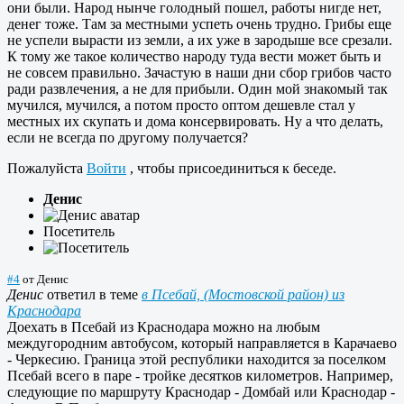
они были. Народ нынче голодный пошел, работы нигде нет,
денег тоже. Там за местными успеть очень трудно. Грибы еще
не успели вырасти из земли, а их уже в зародыше все срезали.
К тому же такое количество народу туда вести может быть и
не совсем правильно. Зачастую в наши дни сбор грибов часто
ради развлечения, а не для прибыли. Один мой знакомый так
мучился, мучился, а потом просто оптом дешевле стал у
местных их скупать и дома консервировать. Ну а что делать,
если не всегда по другому получается?
Пожалуйста
Войти
, чтобы присоединиться к беседе.
Денис
Посетитель
#4
от
Денис
Денис
ответил в теме
в Псебай, (Мостовской район) из
Краснодара
Доехать в Псебай из Краснодара можно на любым
междугородним автобусом, который направляется в Карачаево
- Черкесию. Граница этой республики находится за поселком
Псебай всего в паре - тройке десятков километров. Например,
следующие по маршруту Краснодар - Домбай или Краснодар -