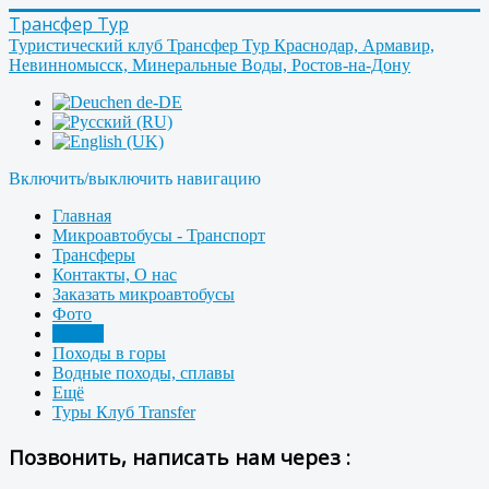
Трансфер Тур
Туристический клуб Трансфер Тур Краснодар, Армавир,
Невинномысск, Минеральные Воды, Ростов-на-Дону
Включить/выключить навигацию
Главная
Микроавтобусы - Транспорт
Трансферы
Контакты, О нас
Заказать микроавтобусы
Фото
Форум
Походы в горы
Водные походы, сплавы
Ещё
Туры Клуб Transfer
Позвонить, написать нам через :