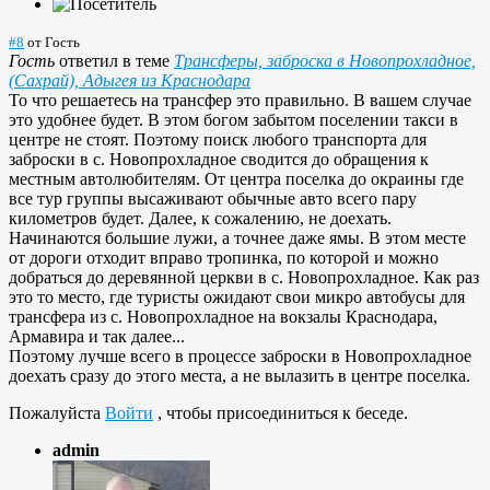
#8
от
Гость
Гость
ответил в теме
Трансферы, заброска в Новопрохладное,
(Сахрай), Адыгея из Краснодара
То что решаетесь на трансфер это правильно. В вашем случае
это удобнее будет. В этом богом забытом поселении такси в
центре не стоят. Поэтому поиск любого транспорта для
заброски в с. Новопрохладное сводится до обращения к
местным автолюбителям. От центра поселка до окраины где
все тур группы высаживают обычные авто всего пару
километров будет. Далее, к сожалению, не доехать.
Начинаются большие лужи, а точнее даже ямы. В этом месте
от дороги отходит вправо тропинка, по которой и можно
добраться до деревянной церкви в с. Новопрохладное. Как раз
это то место, где туристы ожидают свои микро автобусы для
трансфера из с. Новопрохладное на вокзалы Краснодара,
Армавира и так далее...
Поэтому лучше всего в процессе заброски в Новопрохладное
доехать сразу до этого места, а не вылазить в центре поселка.
Пожалуйста
Войти
, чтобы присоединиться к беседе.
admin