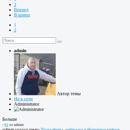
2
Вперед
В конец
1
2
admin
Автор темы
Не в сети
Administrator
Больше
-
#1
от
admin
admin
создал тему:
Трансферы, заброска в Новопрохладное,