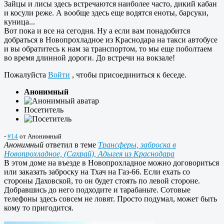
Зайцы и лисы здесь встречаются наиболее часто, дикий кабан
и косули реже. А вообще здесь еще водятся еноты, барсуки,
куница...
Вот пока и все на сегодня. Ну а если вам понадобится
добраться в Новопрохладное из Краснодара на такси автобусе
и вы обратитесь к нам за транспортом, то мы еще поболтаем
во время длинной дороги. До встречи на вокзале!
Пожалуйста
Войти
, чтобы присоединиться к беседе.
Анонимный
Посетитель
-
#14
от
Анонимный
Анонимный
ответил в теме
Трансферы, заброска в
Новопрохладное, (Сахрай), Адыгея из Краснодара
В этом доме на въезде в Новопрохладное можно договориться
или заказать заброску на Тхач на Газ-66. Если ехать со
стороны Даховской, то он будет стоять по левой стороне.
Добравшись до него подходите и тарабаньте. Сотовые
телефоны здесь совсем не ловят. Просто подумал, может быть
кому то пригодится.