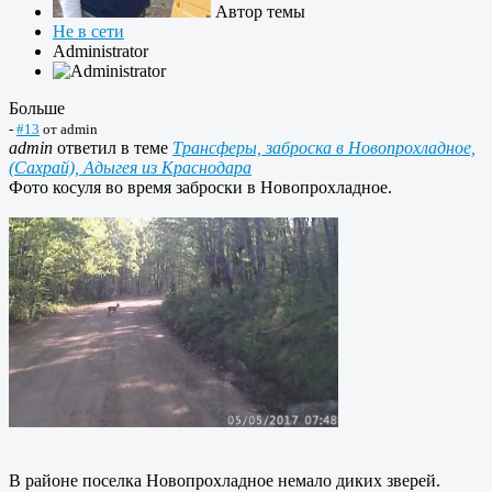
Автор темы
Не в сети
Administrator
Больше
-
#13
от
admin
admin
ответил в теме
Трансферы, заброска в Новопрохладное,
(Сахрай), Адыгея из Краснодара
Фото косуля во время заброски в Новопрохладное.
В районе поселка Новопрохладное немало диких зверей.