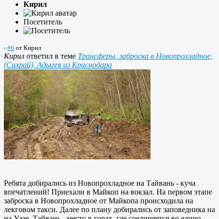
Кирил
Посетитель
-
#6
от
Кирил
Кирил
ответил в теме
Трансферы, заброска в Новопрохладное,
(Сахрай), Адыгея из Краснодара
Ребята добирались из Новопрохладное на Тайвань - куча
впечатлений! Приехали в Майкоп на вокзал. На первом этапе
заброска в Новопрохладное от Майкопа происходила на
лекговом такси. Далее по плану добирались от заповедника на
на Уазе. Тайвань - место в горах, где соединяется во едино