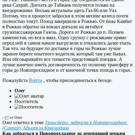
река Сахрай. Доехать до Тайвань получится только на
внедорожнике. Весьма актуальны здесь Газ-66 или Уаз.
Потому, что в процессе заброски в этом месиве колеса почти
полностью тонут. Поход завершили в Рожкао. От базы Камбат
в Рожкао обратно на вокзал доехали на автобусе
грузопассажирская Газель. Дорога от Рожкао до п. Псемен
каменистая, но вся в ямах. Одну группу с рюкзаками прямо
перед ней в самом начале выгрузили и отказались далее ехать.
Так что, на будущее по доставке в горы на Рожкао лучше
заранее берите опытного водителя, который там уже бывал.
Или обговаривайте все тонкости предстоящей поездки. А
лучше конечно иметь договоренность по полному трансферу в
горы до Новопрохладное и от конечной точки похода в горах.
Пожалуйста
Войти
, чтобы присоединиться к беседе.
Олег
Посетитель
-
#7
от
Олег
Олег
ответил в теме
Трансферы, заброска в Новопрохладное,
(Сахрай), Адыгея из Краснодара
Как добраться в Новопрохладное до деревянной церкви