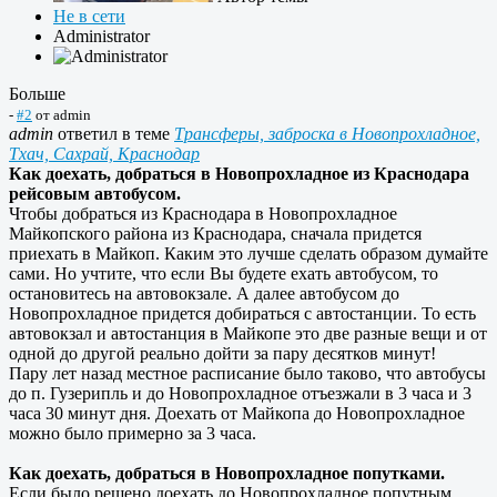
Не в сети
Administrator
Больше
-
#2
от
admin
admin
ответил в теме
Трансферы, заброска в Новопрохладное,
Тхач, Сахрай, Краснодар
Как доехать, добраться в Новопрохладное из Краснодара
рейсовым автобусом.
Чтобы добраться из Краснодара в Новопрохладное
Майкопского района из Краснодара, сначала придется
приехать в Майкоп. Каким это лучше сделать образом думайте
сами. Но учтите, что если Вы будете ехать автобусом, то
остановитесь на автовокзале. А далее автобусом до
Новопрохладное придется добираться с автостанции. То есть
автовокзал и автостанция в Майкопе это две разные вещи и от
одной до другой реально дойти за пару десятков минут!
Пару лет назад местное расписание было таково, что автобусы
до п. Гузерипль и до Новопрохладное отъезжали в 3 часа и 3
часа 30 минут дня. Доехать от Майкопа до Новопрохладное
можно было примерно за 3 часа.
Как доехать, добраться в Новопрохладное попутками.
Если было решено доехать до Новопрохладное попутным