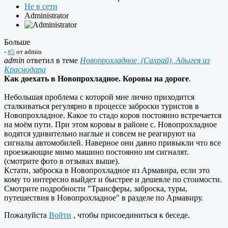
Не в сети
Administrator
Больше
-
#5
от
admin
admin
ответил в теме
Новопрохладное, (Сахрай), Адыгея из
Краснодара
Как доехать в Новопрохладное. Коровы на дороге
.
Небольшая проблема с которой мне лично приходится
сталкиваться регулярно в процессе заброски туристов в
Новопрохладное. Какое то стадо коров постоянно встречается
на моём пути. При этом коровы в районе с. Новопрохладное
водятся удивительно наглые и совсем не реагируют на
сигналы автомобилей. Наверное они давно привыкли что все
проезжающие мимо машино постоянно им сигналят.
(смотрите фото в отзывах выше).
Кстати, заброска в Новопрохладное из Армавира, если это
кому то интересно выйдет и быстрее и дешевле по стоимости.
Смотрите подробности "Трансферы, заброска, туры,
путешествия в Новопрохладное" в разделе по Армавиру.
Пожалуйста
Войти
, чтобы присоединиться к беседе.