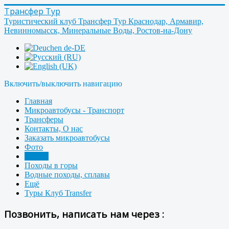
Трансфер Тур
Туристический клуб Трансфер Тур Краснодар, Армавир,
Невинномысск, Минеральные Воды, Ростов-на-Дону
Включить/выключить навигацию
Главная
Микроавтобусы - Транспорт
Трансферы
Контакты, О нас
Заказать микроавтобусы
Фото
Форум
Походы в горы
Водные походы, сплавы
Ещё
Туры Клуб Transfer
Позвонить, написать нам через :