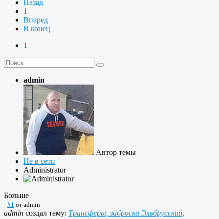
Назад
1
Вперед
В конец
1
admin
Автор темы
Не в сети
Administrator
Больше
-
#1
от
admin
admin
создал тему:
Трансферы, заброска Эльбрусский,