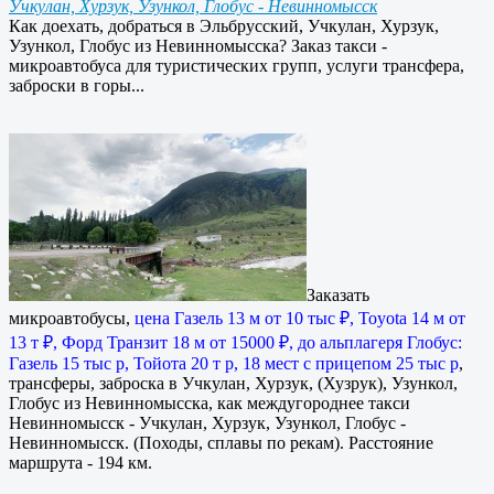
Учкулан, Хурзук, Узункол, Глобус - Невинномысск
Как доехать, добраться в Эльбрусский, Учкулан, Хурзук,
Узункол, Глобус из Невинномысска? Заказ такси -
микроавтобуса для туристических групп, услуги трансфера,
заброски в горы...
Заказать
микроавтобусы,
цена Газель 13 м от 10 тыс ₽, Toyota 14 м от
13 т ₽, Форд Транзит 18 м от 15000 ₽, до альплагеря Глобус:
Газель 15 тыс р, Тойота 20 т р, 18 мест с прицепом 25 тыс р
,
трансферы, заброска в Учкулан, Хурзук, (Хузрук), Узункол,
Глобус из Невинномысска, как междугороднее такси
Невинномысск - Учкулан, Хурзук, Узункол, Глобус -
Невинномысск. (Походы, сплавы по рекам). Расстояние
маршрута - 194 км.