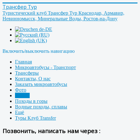
Трансфер Тур
Туристический клуб Трансфер Тур Краснодар, Армавир,
Невинномысск, Минеральные Воды, Ростов-на-Дону
Включить/выключить навигацию
Главная
Микроавтобусы - Транспорт
Трансферы
Контакты, О нас
Заказать микроавтобусы
Фото
Форум
Походы в горы
Водные походы, сплавы
Ещё
Туры Клуб Transfer
Позвонить, написать нам через :