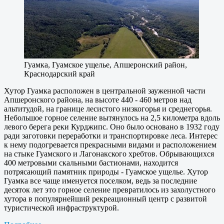
Гуамка, Гуамское ущелье, Апшеронский район,
Краснодарский край
Хутор Гуамка расположен в центральной зауженной части
Апшеронского района, на высоте 440 - 460 метров над
альтитудой, на границе лесистого низкогорья и среднегорья.
Небольшое горное селение вытянулось на 2,5 километра вдоль
левого берега реки Курджипс. Оно было основано в 1932 году
ради заготовки переработки и транспортировке леса. Интерес
к нему подогревается прекрасными видами и расположением
на стыке Гуамского и Лагонакского хребтов. Обрывающихся
400 метровыми скальными бастионами, находится
потрясающий памятник природы - Гуамское ущелье. Хутор
Гуамка все чаще именуется поселком, ведь за последние
десяток лет это горное селение превратилось из захолустного
хутора в популярнейший рекреационный центр с развитой
туристической инфраструктурой.