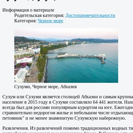
Информация о материале
Родительская категория:
Достопримечательности
Категория:
Черное море
Сухуми, Черное море, Абхазия
Сухум или Сухуми является столицей Абхазии и самым крупным
население в 2015 году в Сухуми составляло 64 441 жителя. Нах
всегда был для россиян популярным курортом на юге. Ежегодно
стравнительно недорогом жилье и небольшом числе отдыхающи
петомник" и не менее знаменитую Сухумскую набережную.
Развлечения. Из развлечений помимо традиционных водных тип