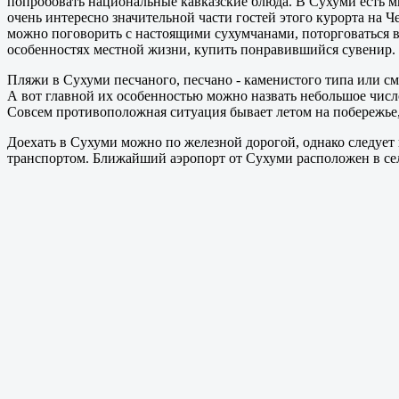
попробовать национальные кавказские блюда. В Сухуми есть мн
очень интересно значительной части гостей этого курорта на 
можно поговорить с настоящими сухумчанами, поторговаться в
особенностях местной жизни, купить понравившийся сувенир.
Пляжи в Сухуми песчаного, песчано - каменистого типа или с
А вот главной их особенностью можно назвать небольшое числ
Совсем противоположная ситуация бывает летом на побережье
Доехать в Сухуми можно по железной дорогой, однако следует 
транспортом. Ближайший аэропорт от Сухуми расположен в селе