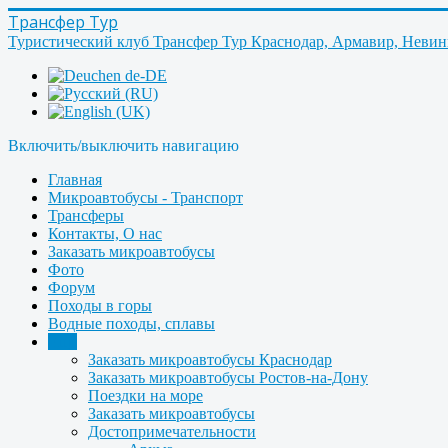
Трансфер Тур
Туристический клуб Трансфер Тур Краснодар, Армавир, Неви
Включить/выключить навигацию
Главная
Микроавтобусы - Транспорт
Трансферы
Контакты, О нас
Заказать микроавтобусы
Фото
Форум
Походы в горы
Водные походы, сплавы
Ещё
Заказать микроавтобусы Краснодар
Заказать микроавтобусы Ростов-на-Дону
Поездки на море
Заказать микроавтобусы
Достопримечательности