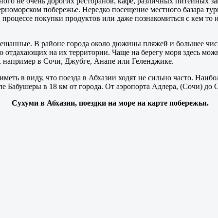
ого не очень дорогих ресторанов, кафе, различных питейных за
Черноморском побережье. Нередко посещение местного базара тур
 процессе покупки продуктов или даже познакомиться с кем то и
мешанные. В районе города около дюжины пляжей и большее числ
о отдахающих на их территории. Чаще на берегу моря здесь мож
, например в Сочи, Джубге, Анапе или Геленджике.
иметь в виду, что поезда в Абхазии ходят не сильно часто. Наи
 Бабушеры в 18 км от города. От аэропорта Адлера, (Сочи) до 
Сухуми в Абхазии, поездки на море на карте побережья.