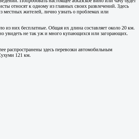
ведений. Попробовать настоящее абхазское вино или чачу будет
исты относят к одному из главных своих развлечений. Здесь
з местных жителей, лично узнать о проблемах или
о из них бесплатные. Общая их длина составляет около 20 км.
но увидеть не так уж и много купающихся или загорающих.
более распространены здесь перевозки автомобильным
Сухуми 121 км.