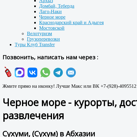
Архыз
Домбай, Теберда
Лаго-Наки
Черное море
Краснодарский край и Адыгея
Мостовской
Велотуризм
Грузоперевозки
Туры Клуб Transfer
Позвонить, написать нам через :
Жмите прямо на иконку! Лучше Макс или ВК +7-(928)-4095512
Черное море - курорты, дос
развлечения
Сухуми, (Сухум) в Абхазии