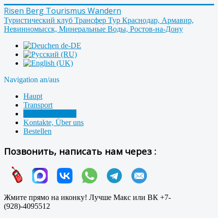
Risen Berg Tourismus Wandern
Туристический клуб Трансфер Тур Краснодар, Армавир,
Невинномысск, Минеральные Воды, Ростов-на-Дону
Navigation an/aus
Haupt
Transport
Wandern, Hiking
Kontakte, Über uns
Bestellen
Позвонить, написать нам через :
Жмите прямо на иконку! Лучше Макс или ВК +7-
(928)-4095512